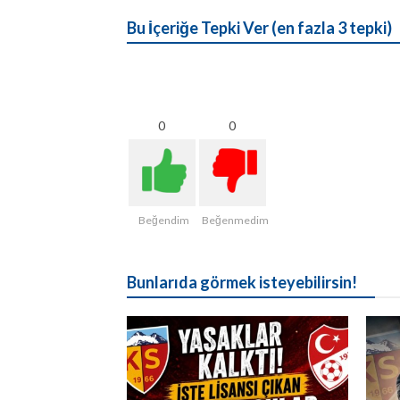
Bu İçeriğe Tepki Ver (en fazla 3 tepki)
0
0
Beğendim
Beğenmedim
Bunlarıda görmek isteyebilirsin!