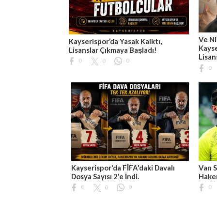
Ve Ni
Kayserispor’da Yasak Kalktı,
Kayse
Lisanslar Çıkmaya Başladı!
Lisan
0
0
0
0
Kayserispor'da FİFA'daki Davalı
Van S
Dosya Sayısı 2'e İndi.
Hakem
0
0
0
0