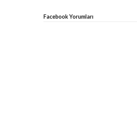
Facebook Yorumları