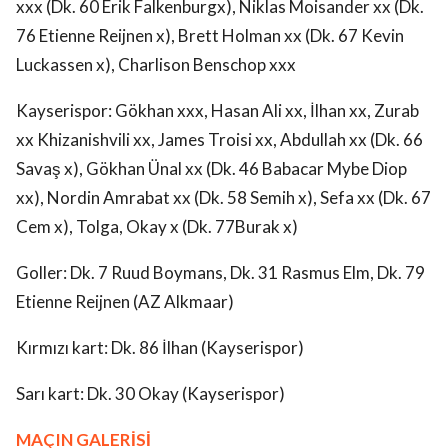
xxx (Dk. 60 Erik Falkenburgx), Niklas Moisander xx (Dk.
76 Etienne Reijnen x), Brett Holman xx (Dk. 67 Kevin
Luckassen x), Charlison Benschop xxx
Kayserispor: Gökhan xxx, Hasan Ali xx, İlhan xx, Zurab
xx Khizanishvili xx, James Troisi xx, Abdullah xx (Dk. 66
Savaş x), Gökhan Ünal xx (Dk. 46 Babacar Mybe Diop
xx), Nordin Amrabat xx (Dk. 58 Semih x), Sefa xx (Dk. 67
Cem x), Tolga, Okay x (Dk. 77Burak x)
Goller: Dk. 7 Ruud Boymans, Dk. 31 Rasmus Elm, Dk. 79
Etienne Reijnen (AZ Alkmaar)
Kırmızı kart: Dk. 86 İlhan (Kayserispor)
Sarı kart: Dk. 30 Okay (Kayserispor)
MAÇIN GALERİSİ