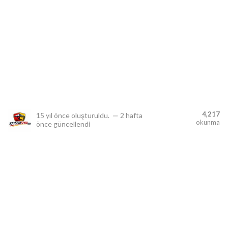
lıdır.
4,217
15 yıl önce
oluşturuldu.
—
2 hafta
okunma
önce
güncellendi