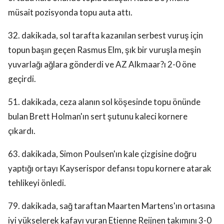
müsait pozisyonda topu auta attı.
32. dakikada, sol tarafta kazanılan serbest vuruş için
topun başın geçen Rasmus Elm, şık bir vuruşla meşin
yuvarlağı ağlara gönderdi ve AZ Alkmaar?ı 2-0 öne
geçirdi.
51. dakikada, ceza alanın sol köşesinde topu önünde
bulan Brett Holman'ın sert şutunu kaleci kornere
çıkardı.
63. dakikada, Simon Poulsen'ın kale çizgisine doğru
yaptığı ortayı Kayserispor defansı topu kornere atarak
tehlikeyi önledi.
79. dakikada, sağ taraftan Maarten Martens'ın ortasına
iyi yükselerek kafayı vuran Etienne Reijnen takımını 3-0