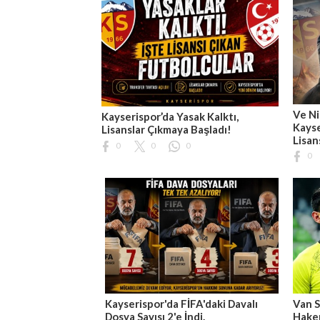
Ve Ni
Kayserispor’da Yasak Kalktı,
Kayse
Lisanslar Çıkmaya Başladı!
Lisan
0
0
0
0
Kayserispor'da FİFA'daki Davalı
Van S
Dosya Sayısı 2'e İndi.
Hakem