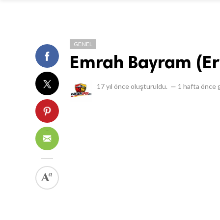
GENEL
Emrah Bayram (Er
17 yıl önce
oluşturuldu.
—
1 hafta önce
g