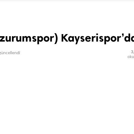
zurumspor) Kayserispor’d
3
üncellendi
ok