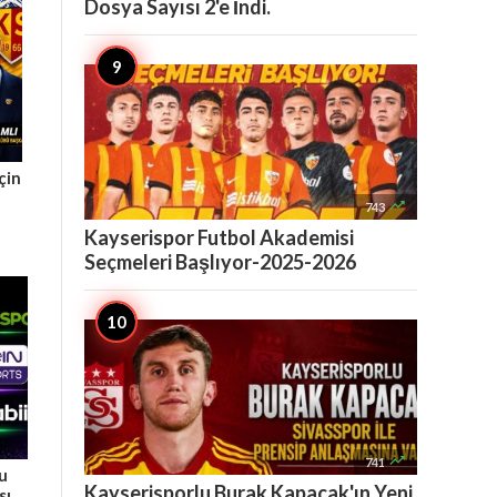
Dosya Sayısı 2'e İndi.
çin

743
Kayserispor Futbol Akademisi
Seçmeleri Başlıyor-2025-2026

741
Bu
Kayserisporlu Burak Kapacak'ın Yeni
sı