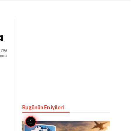
a
,796
unma
Bugünün En iyileri