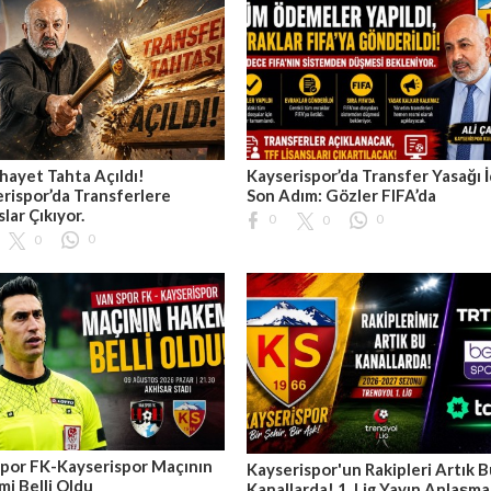
hayet Tahta Açıldı!
Kayserispor’da Transfer Yasağı İ
rispor’da Transferlere
Son Adım: Gözler FIFA’da
slar Çıkıyor.
0
0
0
0
0
por FK-Kayserispor Maçının
Kayserispor'un Rakipleri Artık 
i Belli Oldu
Kanallarda! 1. Lig Yayın Anlaşma