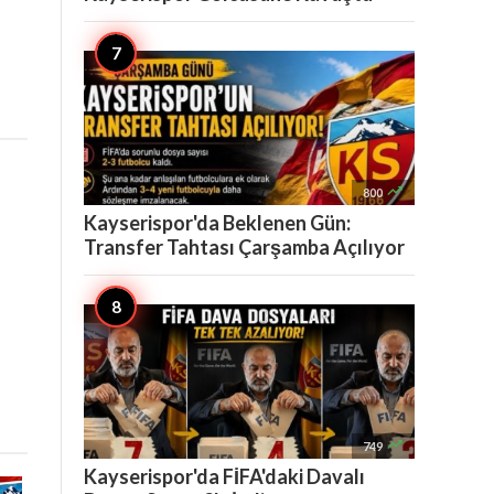

800
Kayserispor'da Beklenen Gün:
Transfer Tahtası Çarşamba Açılıyor

749
Kayserispor'da FİFA'daki Davalı