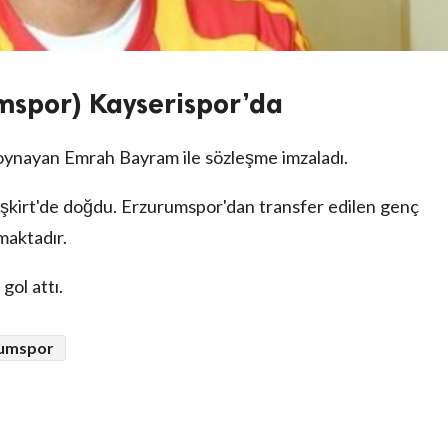
spor) Kayserispor’da
oynayan Emrah Bayram ile sözleşme imzaladı.
irt'de doğdu. Erzurumspor'dan transfer edilen genç
maktadır.
ol attı.
rumspor