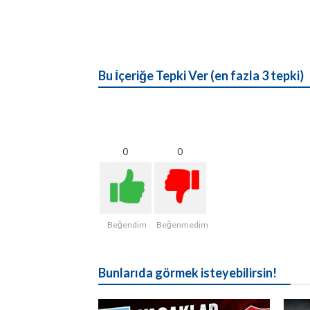
Bu İçeriğe Tepki Ver (en fazla 3 tepki)
0
0
Beğendim
Beğenmedim
Bunlarıda görmek isteyebilirsin!