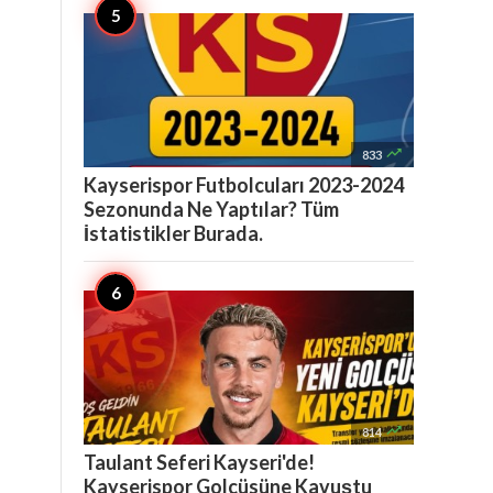

833
Kayserispor Futbolcuları 2023-2024
Sezonunda Ne Yaptılar? Tüm
İstatistikler Burada.

814
Taulant Seferi Kayseri'de!
Kayserispor Golcüsüne Kavuştu