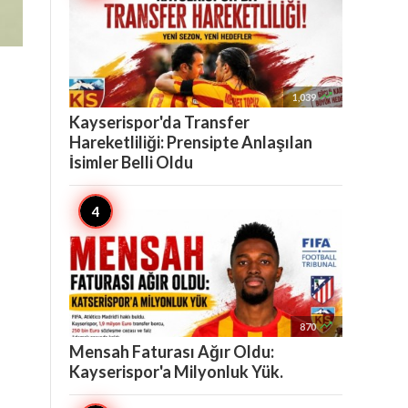

1,039
Kayserispor'da Transfer
Hareketliliği: Prensipte Anlaşılan
İsimler Belli Oldu

870
Mensah Faturası Ağır Oldu:
Kayserispor'a Milyonluk Yük.