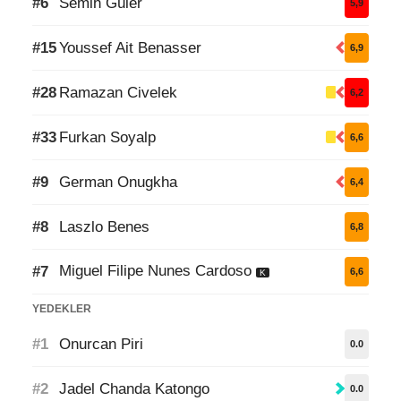
#6
Semih Güler
5,9
#15
Youssef Ait Benasser
6,9
#28
Ramazan Civelek
6,2
#33
Furkan Soyalp
6,6
#9
German Onugkha
6,4
#8
Laszlo Benes
6,8
Miguel Filipe Nunes Cardoso
#7
6,6
K
YEDEKLER
#1
Onurcan Piri
0.0
#2
Jadel Chanda Katongo
0.0