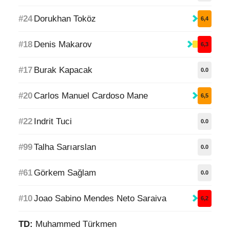
#24
Dorukhan Toköz
6,4
#18
Denis Makarov
6,3
#17
Burak Kapacak
0.0
#20
Carlos Manuel Cardoso Mane
6,5
#22
Indrit Tuci
0.0
#99
Talha Sarıarslan
0.0
#61
Görkem Sağlam
0.0
#10
Joao Sabino Mendes Neto Saraiva
6,2
TD:
Muhammed Türkmen