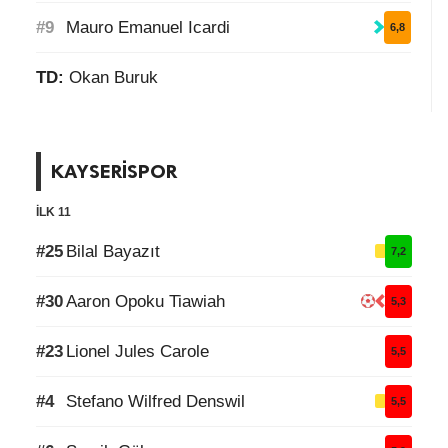
#9
Mauro Emanuel Icardi
6,8
TD:
Okan Buruk
KAYSERİSPOR
İLK 11
#25
Bilal Bayazıt
7,2
#30
Aaron Opoku Tiawiah
5,3
#23
Lionel Jules Carole
5,5
#4
Stefano Wilfred Denswil
5,5