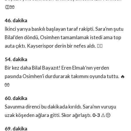
👏🧤
46. dakika
İkinci yarıya baskılı başlayan taraf rakipti. Sara’nın şutu
Bilal’den döndü, Osimhen tamamlamak istedi ama top
auta çıktı. Kayserispor derin bir nefes aldı. 😮‍💨
54. dakika
Bir kez daha Bilal Bayazıt! Eren Elmalı’nın yerden
pasında Osimhen’i durdurarak takımını oyunda tuttu. 🔥
🧤
60. dakika
Savunma direnci bu dakikada kırıldı. Sara’nın vuruşu
uzak köşeden ağlara gitti. Skor ağırlaştı.
0-3
⚠️😔
69. dakika