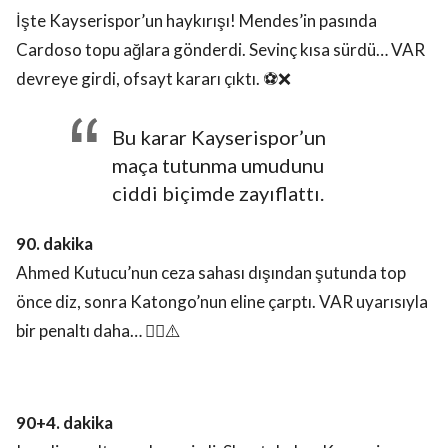
İşte Kayserispor’un haykırışı! Mendes’in pasında
Cardoso topu ağlara gönderdi. Sevinç kısa sürdü… VAR
devreye girdi, ofsayt kararı çıktı. ⚽️❌
Bu karar Kayserispor’un
maça tutunma umudunu
ciddi biçimde zayıflattı.
90. dakika
Ahmed Kutucu’nun ceza sahası dışından şutunda top
önce diz, sonra Katongo’nun eline çarptı. VAR uyarısıyla
bir penaltı daha… 🤦‍♂️⚠️
90+4. dakika