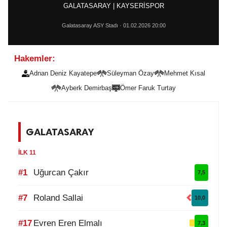
GALATASARAY | KAYSERİSPOR
Galatasaray ASY Stadı · 01.02.2026 20:00
Hakemler:
Adnan Deniz Kayatepe
Süleyman Özay
Mehmet Kısal
Ayberk Demirbaş
Ömer Faruk Turtay
GALATASARAY
İLK 11
#1
Uğurcan Çakır
7,5
#7
Roland Sallai
10,0
#17
Evren Eren Elmalı
7,3