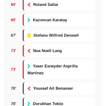
Roland Sallai
65'
Kazımcan Karataş
65'
Stefano Wilfred Denswil
67'
Noa Noell Lang
73'
Yaser Esneyder Asprilla
73'
Martinez
Youssef Ait Benasser
78'
Dorukhan Toköz
78'