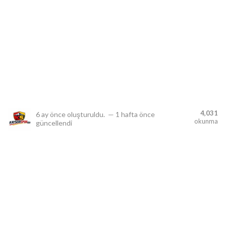
lıdır.
4,031
6 ay önce
oluşturuldu.
—
1 hafta önce
okunma
güncellendi