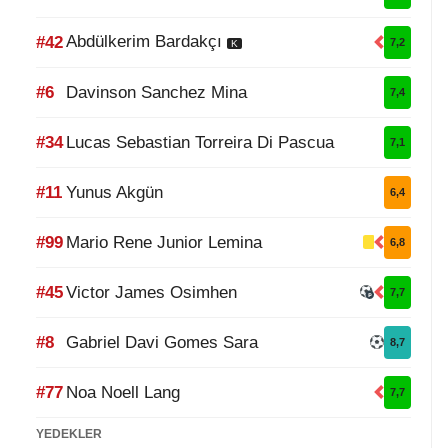
Abdülkerim Bardakçı
#42
7,2
K
#6
Davinson Sanchez Mina
7,4
#34
Lucas Sebastian Torreira Di Pascua
7,1
#11
Yunus Akgün
6,4
#99
Mario Rene Junior Lemina
6,8
#45
Victor James Osimhen
7,7
#8
Gabriel Davi Gomes Sara
8,7
#77
Noa Noell Lang
7,7
YEDEKLER