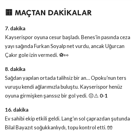
🟨 MAÇTAN DAKİKALAR
7. dakika
Kayserispor oyuna cesur başladı. Benes’in pasında ceza
yayı sağında Furkan Soyalp net vurdu, ancak Uğurcan
Çakır gole izin vermedi. ⚽️👀
8. dakika
Sağdan yapılan ortada talihsiz bir an… Opoku’nun ters
vuruşu kendi ağlarımızla buluştu. Kayserispor henüz
oyuna girmişken şanssız bir gol yedi. 😔⚠️
0-1
16. dakika
Ev sahibi ekip etkili geldi. Lang’ın sol çaprazdan şutunda
Bilal Bayazıt soğukkanlıydı, topu kontrol etti. 🧤