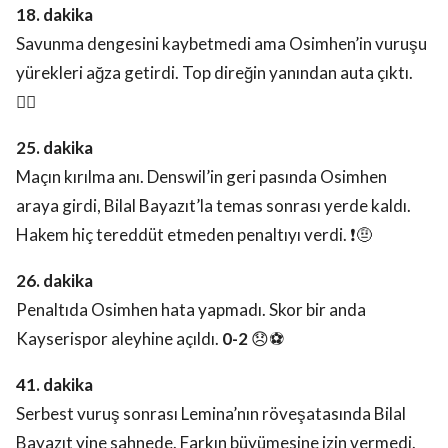
18. dakika
Savunma dengesini kaybetmedi ama Osimhen’in vuruşu
yürekleri ağza getirdi. Top direğin yanından auta çıktı.
😮‍💨
25. dakika
Maçın kırılma anı. Denswil’in geri pasında Osimhen
araya girdi, Bilal Bayazıt’la temas sonrası yerde kaldı.
Hakem hiç tereddüt etmeden penaltıyı verdi. ❗🤨
26. dakika
Penaltıda Osimhen hata yapmadı. Skor bir anda
Kayserispor aleyhine açıldı.
0-2
😞⚽️
41. dakika
Serbest vuruş sonrası Lemina’nın röveşatasında Bilal
Bayazıt yine sahnede. Farkın büyümesine izin vermedi.