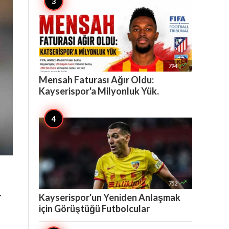

794
Mensah Faturası Ağır Oldu:
Kayserispor'a Milyonluk Yük.

752
.
Kayserispor'un Yeniden Anlaşmak
için Görüştüğü Futbolcular