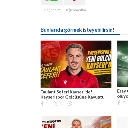
Beğendim
Beğenmedim
Bunlarıda görmek isteyebilirsin!
Eray 
Taulant Seferi Kayseri'de!
oluyo
Kayserispor Golcüsüne Kavuştu
0
0
0
0