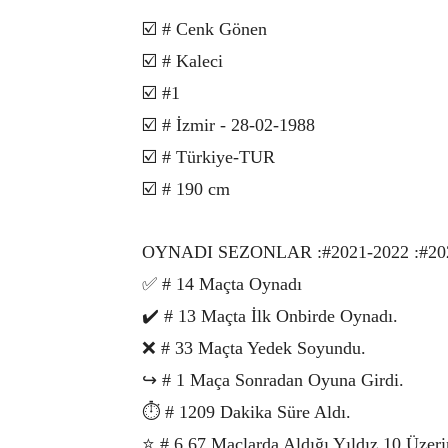
☑️ # Cenk Gönen
☑️ # Kaleci
☑️ #1
☑️ # İzmir - 28-02-1988
☑️ # Türkiye-TUR
☑️ # 190 cm
OYNADI SEZONLAR :#2021-2022 :#20
✅ # 14 Maçta Oynadı
✔️ # 13 Maçta İlk Onbirde Oynadı.
❌ # 33 Maçta Yedek Soyundu.
↪️ # 1 Maça Sonradan Oyuna Girdi.
⏱️ # 1209 Dakika Süre Aldı.
⭐ # 6.67 Maçlarda Aldığı Yıldız 10 Üzer