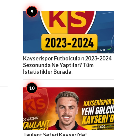

631
Kayserispor Futbolcuları 2023-2024
Sezonunda Ne Yaptılar? Tüm
İstatistikler Burada.

609
Taulant Seferi Kayseri'de!