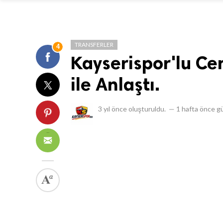
TRANSFERLER
4
Kayserispor'lu Ce
ile Anlaştı.
3 yıl önce
oluşturuldu.
—
1 hafta önce
gü