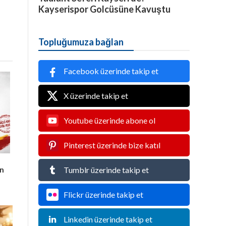
Kayserispor Golcüsüne Kavuştu
Topluğumuza bağlan
Facebook üzerinde takip et
X üzerinde takip et
Youtube üzerinde abone ol
Pinterest üzerinde bize katıl
an
Tumblr üzerinde takip et
Flickr üzerinde takip et
Linkedin üzerinde takip et