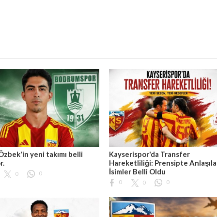
Özbek'in yeni takımı belli
Kayserispor'da Transfer
r.
Hareketliliği: Prensipte Anlaşıl
İsimler Belli Oldu
0
0
0
0
0