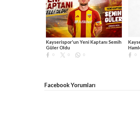
Kayserispor'un Yeni Kaptanı Semih
Kayse
Güler Oldu
Hamle
0
0
0
0
Facebook Yorumları