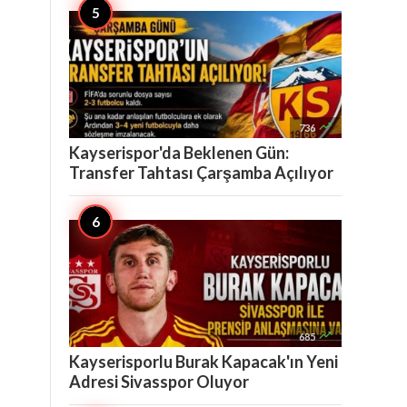

736
Kayserispor'da Beklenen Gün:
Transfer Tahtası Çarşamba Açılıyor

685
Kayserisporlu Burak Kapacak'ın Yeni
Adresi Sivasspor Oluyor