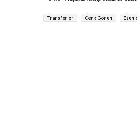
Transferler
Cenk Gönen
Esenl