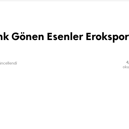
nk Gönen Esenler Erokspor
4
ncellendi
ok