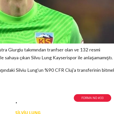
a Giurgiu takımından tranfser olan ve 132 resmi
e sahaya çıkan Silvu Lung Kayserispor ile anlaşamamıştı.
şındaki Silviu Lung'un %90 CFR Cluj'a transferinin bitme
.
FORMA NO #33
SİLVİU LUNG