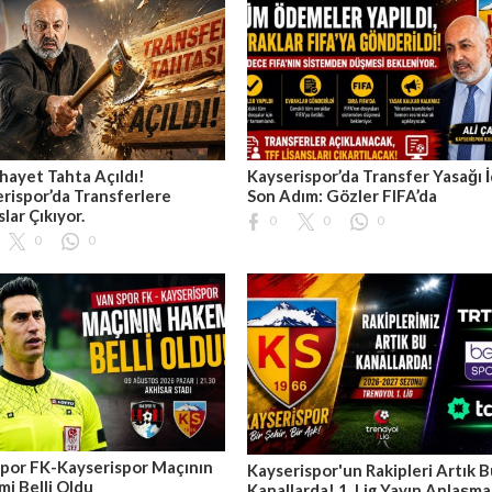
hayet Tahta Açıldı!
Kayserispor’da Transfer Yasağı İ
rispor’da Transferlere
Son Adım: Gözler FIFA’da
slar Çıkıyor.
0
0
0
0
0
por FK-Kayserispor Maçının
Kayserispor'un Rakipleri Artık 
i Belli Oldu
Kanallarda! 1. Lig Yayın Anlaşma