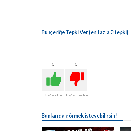
Bu İçeriğe Tepki Ver (en fazla 3 tepki)
0
0
Beğendim
Beğenmedim
Bunlarıda görmek isteyebilirsin!