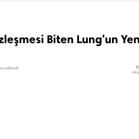
özleşmesi Biten Lung'un Yen
8
ncellendi
ok