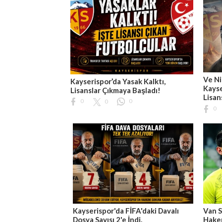
Ve Ni
Kayserispor’da Yasak Kalktı,
Kayse
Lisanslar Çıkmaya Başladı!
Lisan
0
0
0
0
Kayserispor'da FİFA'daki Davalı
Van S
Dosya Sayısı 2'e İndi.
Hakem