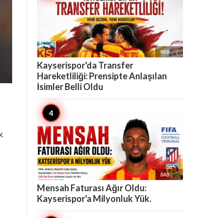

988
Kayserispor'da Transfer
Hareketliliği: Prensipte Anlaşılan
İsimler Belli Oldu
k

848
Mensah Faturası Ağır Oldu:
Kayserispor'a Milyonluk Yük.