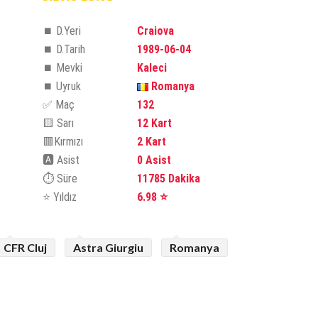
⏹️ D.Yeri
Craiova
⏹️ D.Tarih
1989-06-04
⏹️ Mevki
Kaleci
⏹️ Uyruk
Romanya
✅ Maç
132
🟨 Sarı
12 Kart
🟥Kırmızı
2 Kart
🅰️ Asist
0 Asist
⏱️ Süre
11785 Dakika
⭐ Yıldız
6.98 ⭐
CFR Cluj
Astra Giurgiu
Romanya