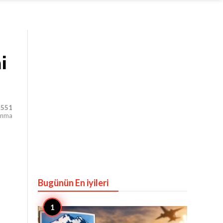
i
,551
unma
Bugünün En iyileri