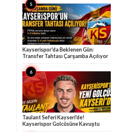

785
Kayserispor'da Beklenen Gün:
Transfer Tahtası Çarşamba Açılıyor

776
Taulant Seferi Kayseri'de!
Kayserispor Golcüsüne Kavuştu