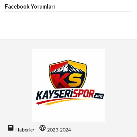
Facebook Yorumları
article
sports_soccer
Haberler
2023-2024