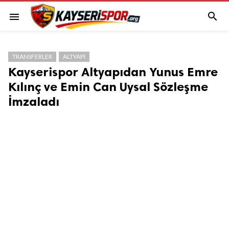

menu
TRANSFERLER
ALTYAPI
Kayserispor Altyapıdan Yunus Emre
Kılınç ve Emin Can Uysal Sözleşme
İmzaladı