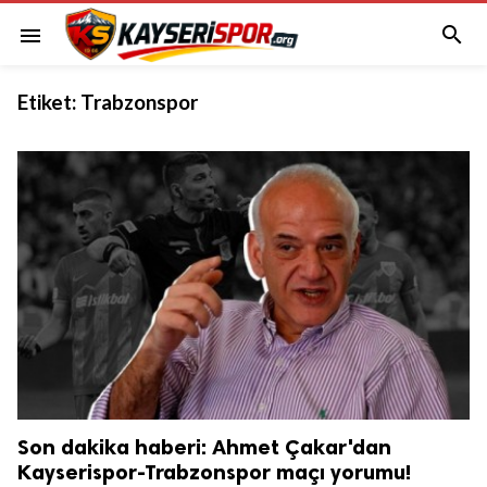

menu
Etiket:
Trabzonspor
Son dakika haberi: Ahmet Çakar'dan
Kayserispor-Trabzonspor maçı yorumu!