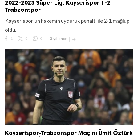
2022-2023 Süper Lig: Kayserispor 1-2
Trabzonspor
Kayserispor'un hakemin uyduruk penaltı ile 2-1 mağlup
oldu.
1
0
0
3 yıl önce

Kayserispor-Trabzonspor Maçını Ümit Öztürk