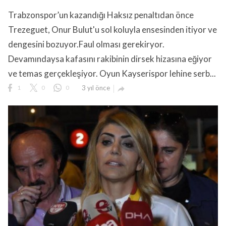
Trabzonspor’un kazandığı Haksız penaltıdan önce
Trezeguet, Onur Bulut'u sol koluyla ensesinden itiyor ve
dengesini bozuyor.Faul olması gerekiryor.
Devamındaysa kafasını rakibinin dirsek hizasına eğiyor
ve temas gerçekleşiyor. Oyun Kayserispor lehine serb...
1
0
0
3 yıl önce
