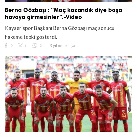
Berna Gözbaşı : “Maç kazandık diye boşa
havaya girmesinler".-Video
Kayserispor Başkanı Berna Gözbaşı maç sonucu
hakeme tepki gösterdi.
0
0
2
3 yıl önce
