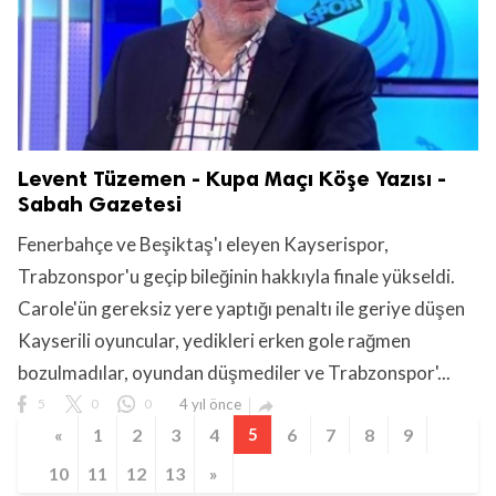
Levent Tüzemen - Kupa Maçı Köşe Yazısı -
Sabah Gazetesi
Fenerbahçe ve Beşiktaş'ı eleyen Kayserispor,
Trabzonspor'u geçip bileğinin hakkıyla finale yükseldi.
Carole'ün gereksiz yere yaptığı penaltı ile geriye düşen
Kayserili oyuncular, yedikleri erken gole rağmen
bozulmadılar, oyundan düşmediler ve Trabzonspor'...
5
0
0
4 yıl önce

«
1
2
3
4
5
6
7
8
9
10
11
12
13
»