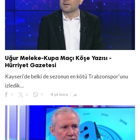
Uğur Meleke-Kupa Maçı Köşe Yazısı -
Hürriyet Gazetesi
Kayseri'de belki de sezonun en kötü Trabzonspor'unu
izledik...
0
0
0
4 yıl önce
