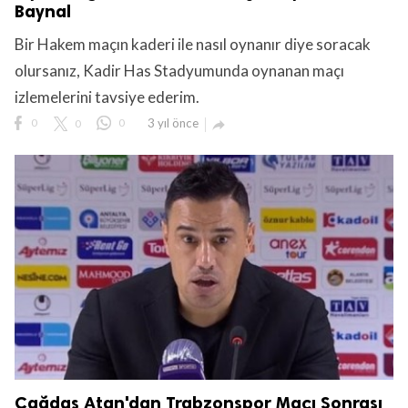
Baynal
Bir Hakem maçın kaderi ile nasıl oynanır diye soracak
olursanız, Kadir Has Stadyumunda oynanan maçı
izlemelerini tavsiye ederim.
0
0
0
3 yıl önce

Çağdaş Atan'dan Trabzonspor Maçı Sonrası