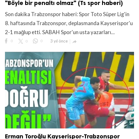
"Böyle bir penaltı olmaz" (Ts spor haberi)
Son dakika Trabzonspor haberi: Spor Toto Süper Lig'in
8. haftasında Trabzonspor, deplasmanda Kayserispor'u
2-1 mağlup etti. SABAH Spor'un usta yazarları...
0
0
0
3 yıl önce

lıdır.
Erman Toroğlu Kayserispor-Trabzonspor