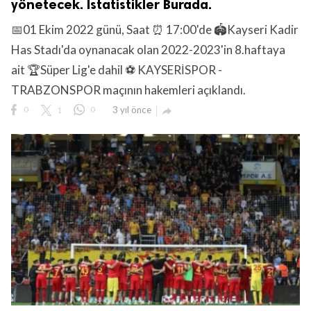
yönetecek. İstatistikler Burada.
📅01 Ekim 2022 günü, Saat ⏰ 17:00'de 🏟️Kayseri Kadir
Has Stadı'da oynanacak olan 2022-2023'in 8.haftaya
ait 🏆Süper Lig'e dahil ⚽ KAYSERİSPOR -
TRABZONSPOR maçının hakemleri açıklandı.
0
1
0
3 yıl önce
