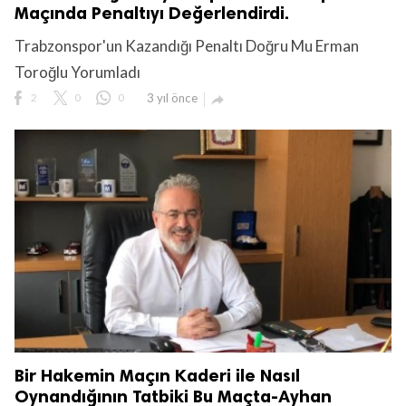
Maçında Penaltıyı Değerlendirdi.
Trabzonspor'un Kazandığı Penaltı Doğru Mu Erman
Toroğlu Yorumladı
2
0
0
3 yıl önce

Bir Hakemin Maçın Kaderi ile Nasıl
Oynandığının Tatbiki Bu Maçta-Ayhan