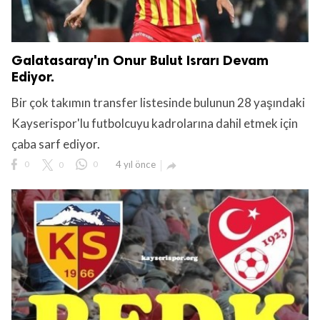
Galatasaray'ın Onur Bulut Israrı Devam
Ediyor.
Bir çok takımın transfer listesinde bulunun 28 yaşındaki
Kayserispor'lu futbolcuyu kadrolarına dahil etmek için
çaba sarf ediyor.
0
0
0
4 yıl önce
