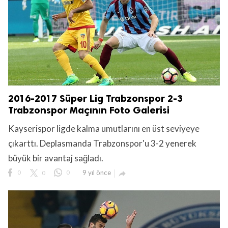
2016-2017 Süper Lig Trabzonspor 2-3
Trabzonspor Maçının Foto Galerisi
Kayserispor ligde kalma umutlarını en üst seviyeye
çıkarttı. Deplasmanda Trabzonspor'u 3-2 yenerek
büyük bir avantaj sağladı.
0
0
0
9 yıl önce
