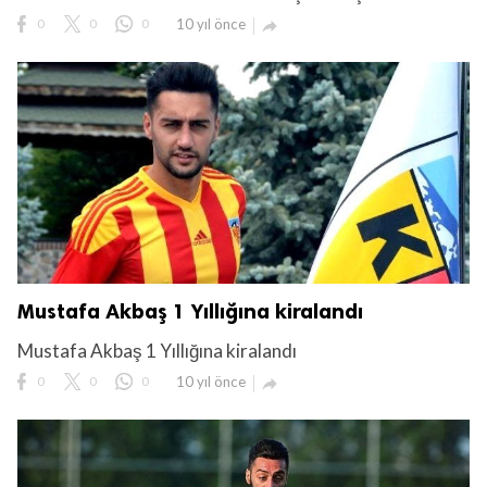
0
0
0
10 yıl önce

Mustafa Akbaş 1 Yıllığına kiralandı
Mustafa Akbaş 1 Yıllığına kiralandı
0
0
0
10 yıl önce
