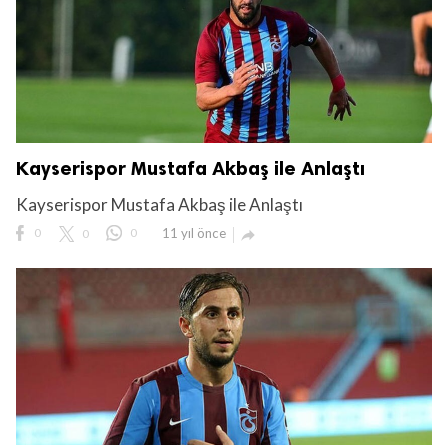
Kayserispor Mustafa Akbaş ile Anlaştı
Kayserispor Mustafa Akbaş ile Anlaştı
0
0
0
11 yıl önce
