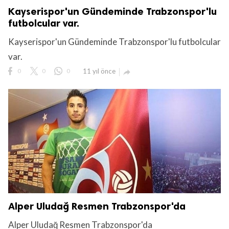
Kayserispor'un Gündeminde Trabzonspor'lu
futbolcular var.
Kayserispor'un Gündeminde Trabzonspor'lu futbolcular
var.
0
0
0
11 yıl önce

Alper Uludağ Resmen Trabzonspor'da
Alper Uludağ Resmen Trabzonspor'da