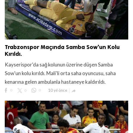
Trabzonspor Maçında Samba Sow'un Kolu
Kırıldı.
Kayserispor'da sağ kolunun üzerine düşen Samba
Sow'un kolu kırıldı. Mali'li orta saha oyuncusu, saha
kenarına gelen ambulanla hastaneye kaldırıldı.
0
0
0
10 yıl önce
