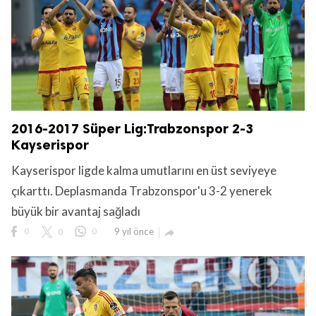
2016-2017 Süper Lig:Trabzonspor 2-3
Kayserispor
Kayserispor ligde kalma umutlarını en üst seviyeye
çıkarttı. Deplasmanda Trabzonspor'u 3-2 yenerek
büyük bir avantaj sağladı
0
0
0
9 yıl önce
