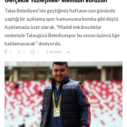
Gerçekle Yüzleşmek- Memduh Borazan
Talas Belediyesi’nin geçtiğimiz haftanın son gününde
yaptığı bir açıklama spor kamuoyuna bomba gibi düştü.
Açıklamada özet olarak, “Maddi imkânsızlıklar
nedeniyle Talasgücü Belediyespor bu sezon üçüncü lige
katılamayacak” deniyordu.
0
0
0
1 yıl önce
