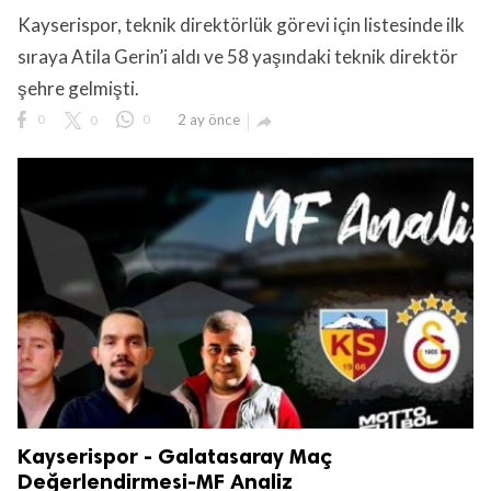
Kayserispor, teknik direktörlük görevi için listesinde ilk
sıraya Atila Gerin’i aldı ve 58 yaşındaki teknik direktör
şehre gelmişti.
0
0
0
2 ay önce

lıdır.
Kayserispor - Galatasaray Maç
Değerlendirmesi-MF Analiz