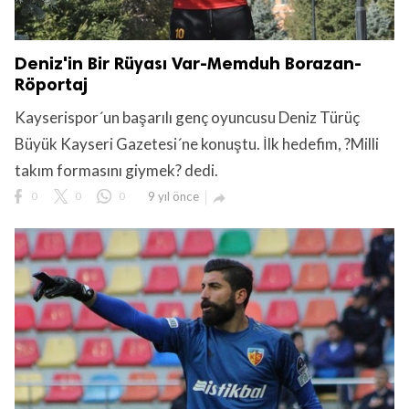
Deniz'in Bir Rüyası Var-Memduh Borazan-
Röportaj
Kayserispor´un başarılı genç oyuncusu Deniz Türüç
Büyük Kayseri Gazetesi´ne konuştu. İlk hedefim, ?Milli
takım formasını giymek? dedi.
0
0
0
9 yıl önce
