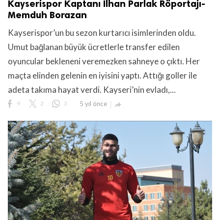
Kayserispor Kaptanı İlhan Parlak Röportajı-
Memduh Borazan
Kayserispor’un bu sezon kurtarıcı isimlerinden oldu.
Umut bağlanan büyük ücretlerle transfer edilen
oyuncular bekleneni veremezken sahneye o çıktı. Her
maçta elinden gelenin en iyisini yaptı. Attığı goller ile
adeta takıma hayat verdi. Kayseri’nin evladı,...
9
2
3
5 yıl önce
