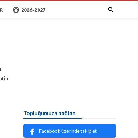
sports_soccer

AR
2026-2027
ı.
atih
Topluğumuza bağlan
Facebook üzerinde takip et