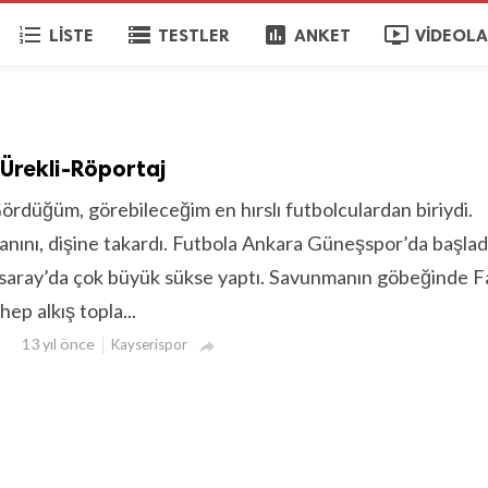
format_list_numbered
storage
poll
ondemand_video
LISTE
TESTLER
ANKET
VIDEOL
Ürekli-Röportaj
ördüğüm, görebileceğim en hırslı futbolculardan biriydi.
nını, dişine takardı. Futbola Ankara Güneşspor’da başlad
asaray’da çok büyük sükse yaptı. Savunmanın göbeğinde F
hep alkış topla...
13 yıl önce
Kayserispor
