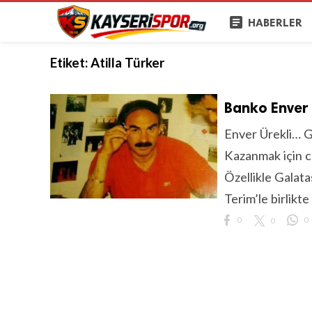
article
HABERLER
Etiket:
Atilla Türker
Banko Enver 
Enver Ürekli… G
Kazanmak için ca
Özellikle Galat
Terim’le birlikte 
0
0
0