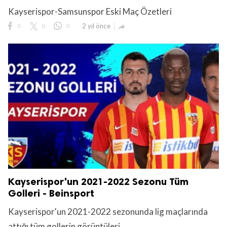
Kayserispor-Samsunspor Eski Maç Özetleri
0
0
0
2 yıl önce

lıdır.
Kayserispor'un 2021-2022 Sezonu Tüm
Golleri - Beinsport
Kayserispor'un 2021-2022 sezonunda lig maçlarında
attığı tüm gollerin görüntüleri.