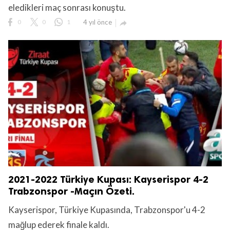
eledikleri maç sonrası konuştu.
0
0
1
4 yıl önce

2021-2022 Türkiye Kupası: Kayserispor 4-2
Trabzonspor -Maçın Özeti.
Kayserispor, Türkiye Kupasında, Trabzonspor'u 4-2
mağlup ederek finale kaldı.