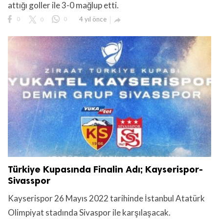
attığı goller ile 3-0 mağlup etti.
0
0
0
4 yıl önce

Türkiye Kupasında Finalin Adı; Kayserispor-
Sivasspor
Kayserispor 26 Mayıs 2022 tarihinde İstanbul Atatürk
Olimpiyat stadında Sivaspor ile karşılaşacak.