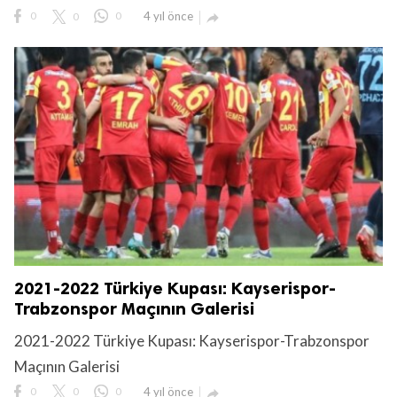
0
0
0
4 yıl önce

2021-2022 Türkiye Kupası: Kayserispor-
Trabzonspor Maçının Galerisi
2021-2022 Türkiye Kupası: Kayserispor-Trabzonspor
Maçının Galerisi
0
0
0
4 yıl önce
