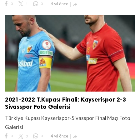
0
1
0
4 yıl önce

2021-2022 T.Kupası Finali: Kayserispor 2-3
Sivasspor Foto Galerisi
Türkiye Kupası Kayserispor-Sivasspor Final Maçı Foto
Galerisi
0
0
0
4 yıl önce
