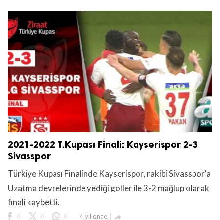
2021-2022 T.Kupası Finali: Kayserispor 2-3
Sivasspor
Türkiye Kupası Finalinde Kayserispor, rakibi Sivasspor'a
Uzatma devrelerinde yediği goller ile 3-2 mağlup olarak
finali kaybetti.
0
0
0
4 yıl önce
