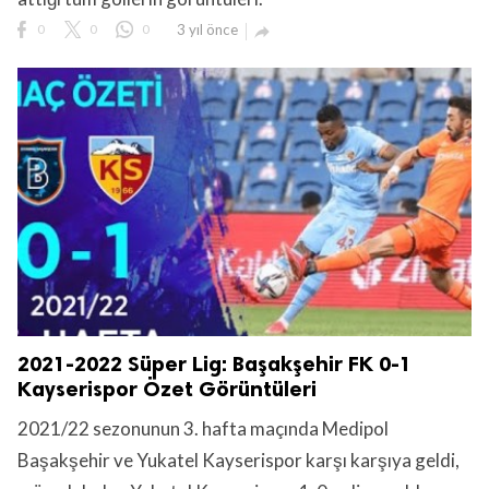
0
0
0
3 yıl önce

2021-2022 Süper Lig: Başakşehir FK 0-1
Kayserispor Özet Görüntüleri
2021/22 sezonunun 3. hafta maçında Medipol
Başakşehir ve Yukatel Kayserispor karşı karşıya geldi,