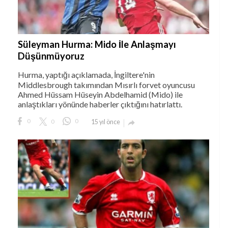
Süleyman Hurma: Mido İle Anlaşmayı
Düşünmüyoruz
Hurma, yaptığı açıklamada, İngiltere'nin
Middlesbrough takımından Mısırlı forvet oyuncusu
Ahmed Hüssam Hüseyin Abdelhamid (Mido) ile
anlaştıkları yönünde haberler çıktığını hatırlattı.
0
0
0
15 yıl önce
