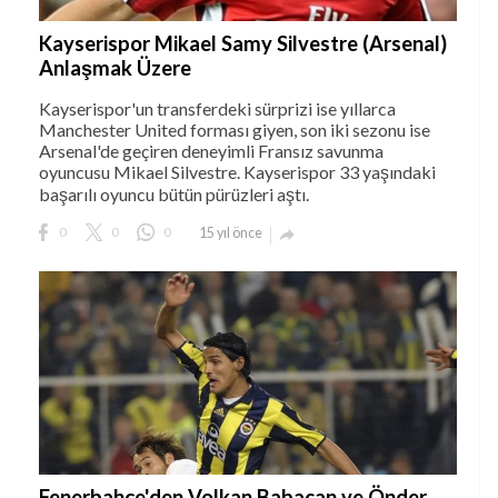
Kayserispor Mikael Samy Silvestre (Arsenal)
Anlaşmak Üzere
Kayserispor'un transferdeki sürprizi ise yıllarca
Manchester United forması giyen, son iki sezonu ise
Arsenal'de geçiren deneyimli Fransız savunma
oyuncusu Mikael Silvestre. Kayserispor 33 yaşındaki
başarılı oyuncu bütün pürüzleri aştı.
0
0
0
15 yıl önce

Fenerbahçe'den Volkan Babacan ve Önder