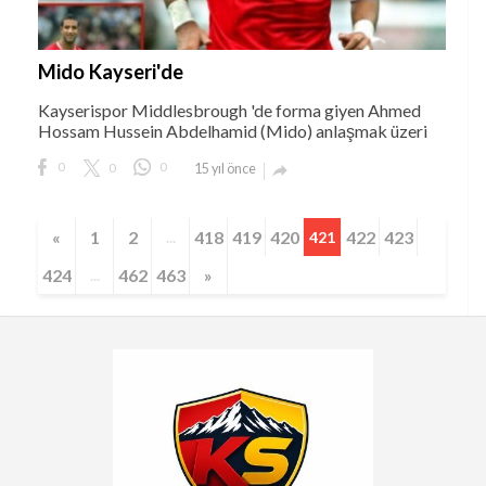
Mido Kayseri'de
Kayserispor Middlesbrough 'de forma giyen Ahmed
Hossam Hussein Abdelhamid (Mido) anlaşmak üzeri
0
0
0
15 yıl önce

«
1
2
418
419
420
422
423
...
421
424
462
463
»
...