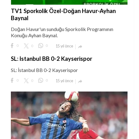
TV1 Sporkolik Özel-Doğan Havur-Ayhan
Baynal
Doğan Havur'un sunduğu Sporkolik Programının
Konuğu Ayhan Baynal.
0
0
0
15 yıl önce

SL: İstanbul BB 0-2 Kayserispor
SL: İstanbul BB 0-2 Kayserispor
0
0
0
15 yıl önce
