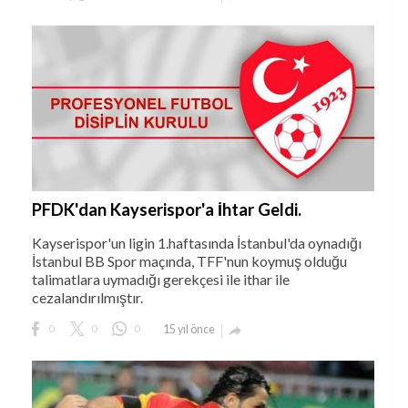
PFDK'dan Kayserispor'a İhtar Geldi.
Kayserispor'un ligin 1.haftasında İstanbul'da oynadığı
İstanbul BB Spor maçında, TFF'nun koymuş olduğu
talimatlara uymadığı gerekçesi ile ithar ile
cezalandırılmıştır.
0
0
0
15 yıl önce
