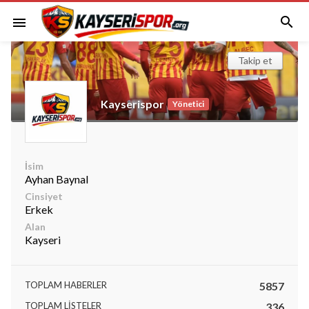

menu
Takip et
Kayserispor
Yönetici
İsim
Ayhan Baynal
Cinsiyet
Erkek
Alan
Kayseri
TOPLAM HABERLER
5857
TOPLAM LISTELER
336