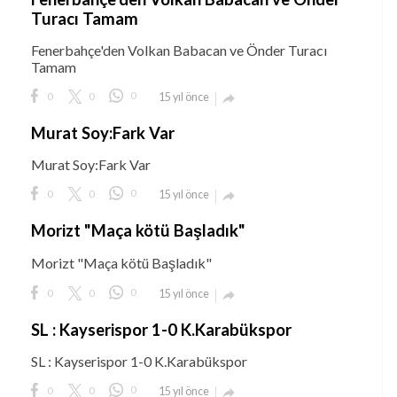
Turacı Tamam
Fenerbahçe'den Volkan Babacan ve Önder Turacı
Tamam
0
0
0
15 yıl önce

Murat Soy:Fark Var
Murat Soy:Fark Var
0
0
0
15 yıl önce

Morizt "Maça kötü Başladık"
Morizt "Maça kötü Başladık"
0
0
0
15 yıl önce

SL : Kayserispor 1-0 K.Karabükspor
SL : Kayserispor 1-0 K.Karabükspor
0
0
0
15 yıl önce
