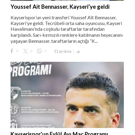
Youssef Ait Bennasser, Kayseri’ye geldi
Kayserispor’un yeni transferi Youssef Aït Bennasser,
Kayseri’ye geldi. Tecrübeli orta saha oyuncusu, Kayseri
Havalimanı’nda coşkulu taraftarlar tarafından
karşılandı. Sarı-kırmızılı renklere katılmanın heyecanını
yaşayan Bennasser, taraftarların açtığı “K...
0
0
0
11 ay önce

Kayserispor'un Eylül Ayı Maç Programı