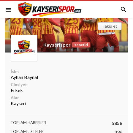

menu
Takip et
Kayserispor
Yönetici
İsim
Ayhan Baynal
Cinsiyet
Erkek
Alan
Kayseri
TOPLAM HABERLER
5858
TOPLAM LISTELER
336