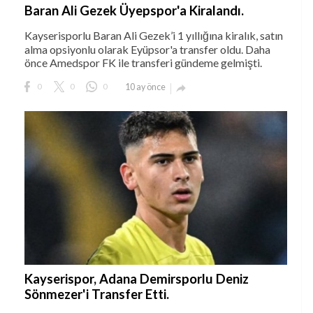
Baran Ali Gezek Üyepspor'a Kiralandı.
Kayserisporlu Baran Ali Gezek’i 1 yıllığına kiralık, satın
alma opsiyonlu olarak Eyüpsor'a transfer oldu. Daha
önce Amedspor FK ile transferi gündeme gelmişti.
0
0
0
10 ay önce

Kayserispor, Adana Demirsporlu Deniz
Sönmezer'i Transfer Etti.