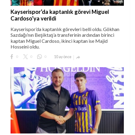
Kayserispor’da kaptanlık görevi Miguel
Cardoso’ya verildi
Kayserispor’da kaptanlık görevleri belli oldu. Gökhan
Sazdağı’nın Beşiktaş’a transferinin ardından birinci
kaptan Miguel Cardoso, ikinci kaptan ise Majid
Hosseini oldu.
0
0
0
10 ay önce
