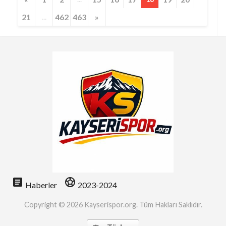
21
462
463
»
...
article
sports_soccer
Haberler
2023-2024
Copyright © 2026 Kayserispor.org. Tüm Hakları Saklıdır.