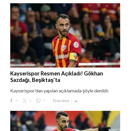
Kayserispor Resmen Açıkladı! Gökhan
Sazdağı, Beşiktaş'ta
Kayserispor'dan yapılan açıklamada şöyle denildi:
0
0
0
10 ay önce
