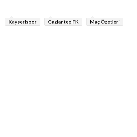
Kayserispor
Gaziantep FK
Maç Özetleri