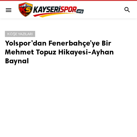

menu
KÖŞE YAZILARI
Yolspor’dan Fenerbahçe’ye Bir
Mehmet Topuz Hikayesi-Ayhan
Baynal