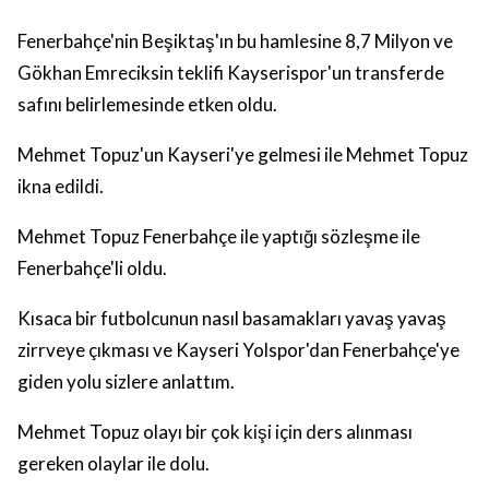
Fenerbahçe'nin Beşiktaş'ın bu hamlesine 8,7 Milyon ve
Gökhan Emreciksin teklifi Kayserispor'un transferde
safını belirlemesinde etken oldu.
Mehmet Topuz'un Kayseri'ye gelmesi ile Mehmet Topuz
ikna edildi.
Mehmet Topuz Fenerbahçe ile yaptığı sözleşme ile
Fenerbahçe'li oldu.
Kısaca bir futbolcunun nasıl basamakları yavaş yavaş
zirrveye çıkması ve Kayseri Yolspor'dan Fenerbahçe'ye
giden yolu sizlere anlattım.
Mehmet Topuz olayı bir çok kişi için ders alınması
gereken olaylar ile dolu.