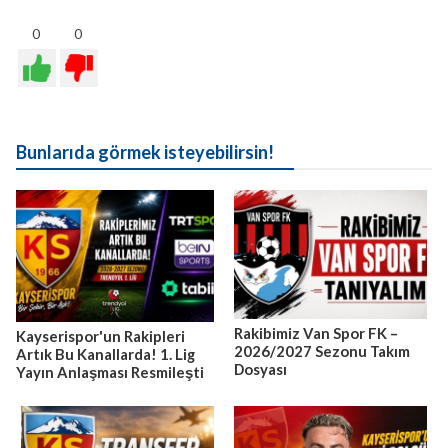
0
0
Bunlarıda görmek isteyebilirsin!
Rakibimiz Van Spor FK –
Kayserispor'un Rakipleri
2026/2027 Sezonu Takım
Artık Bu Kanallarda! 1. Lig
Dosyası
Yayın Anlaşması Resmileşti