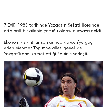
7 Eylül 1983 tarihinde Yozgat'ın Şefatli İlçesinde
orta halli bir ailenin çocuğu olarak dünyaya geldi.
Ekonomik sıkıntılar sonrasında Kayseri'ye göç
eden Mehmet Topuz ve ailesi genellikle
Yozgat'lıların ikamet ettiği Belsin'e yerleşti.