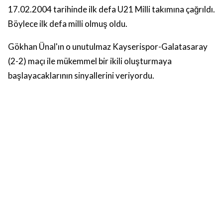
17.02.2004 tarihinde ilk defa U21 Milli takımına çağrıldı.
Böylece ilk defa milli olmuş oldu.
Gökhan Ünal'ın o unutulmaz Kayserispor-Galatasaray
(2-2) maçı ile mükemmel bir ikili oluşturmaya
başlayacaklarının sinyallerini veriyordu.