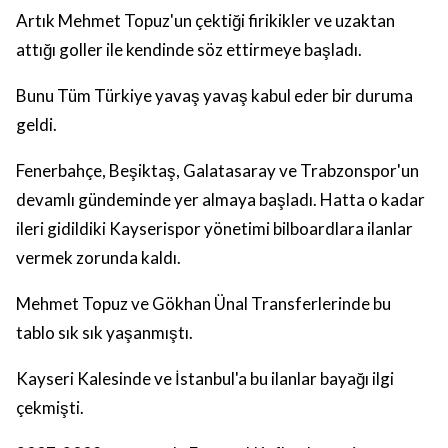
Artık Mehmet Topuz'un çektiği firikikler ve uzaktan
attığı goller ile kendinde söz ettirmeye başladı.
Bunu Tüm Türkiye yavaş yavaş kabul eder bir duruma
geldi.
Fenerbahçe, Beşiktaş, Galatasaray ve Trabzonspor'un
devamlı gündeminde yer almaya başladı. Hatta o kadar
ileri gidildiki Kayserispor yönetimi bilboardlara ilanlar
vermek zorunda kaldı.
Mehmet Topuz ve Gökhan Ünal Transferlerinde bu
tablo sık sık yaşanmıştı.
Kayseri Kalesinde ve İstanbul'a bu ilanlar bayağı ilgi
çekmişti.