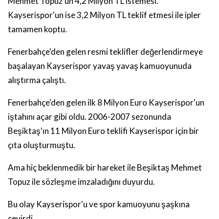
Mehmet Topuz'un 4,2 Milyon TL istemesi.
Kayserispor'un ise 3,2 Milyon TL teklif etmesi ile ipler
tamamen koptu.
Fenerbahçe'den gelen resmi teklifler değerlendirmeye
başalayan Kayserispor yavaş yavaş kamuoyunuda
alıştırma çalıştı.
Fenerbahçe'den gelen ilk 8 Milyon Euro Kayserispor'un
iştahını açar gibi oldu. 2006-2007 sezonunda
Beşiktaş'ın 11 Milyon Euro teklifi Kayserispor için bir
çıta oluşturmuştu.
Ama hiç beklenmedik bir hareket ile Beşiktaş Mehmet
Topuz ile sözleşme imzaladığını duyurdu.
Bu olay Kayserispor'u ve spor kamuoyunu şaşkına
çevirdi.