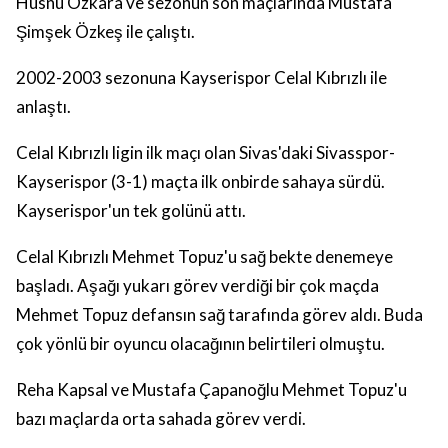
Hüsnü Özkara ve sezonun son maçlarında Mustafa
Şimşek Özkeş ile çalıştı.
2002-2003 sezonuna Kayserispor Celal Kıbrızlı ile
anlaştı.
Celal Kıbrızlı ligin ilk maçı olan Sivas'daki Sivasspor-
Kayserispor (3-1) maçta ilk onbirde sahaya sürdü.
Kayserispor'un tek golünü attı.
Celal Kıbrızlı Mehmet Topuz'u sağ bekte denemeye
başladı. Aşağı yukarı görev verdiği bir çok maçda
Mehmet Topuz defansın sağ tarafında görev aldı. Buda
çok yönlü bir oyuncu olacağının belirtileri olmuştu.
Reha Kapsal ve Mustafa Çapanoğlu Mehmet Topuz'u
bazı maçlarda orta sahada görev verdi.