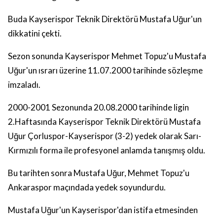
Buda Kayserispor Teknik Direktörü Mustafa Uğur'un
dikkatini çekti.
Sezon sonunda Kayserispor Mehmet Topuz'u Mustafa
Uğur'un ısrarı üzerine 11.07.2000 tarihinde sözleşme
imzaladı.
2000-2001 Sezonunda 20.08.2000 tarihinde ligin
2.Haftasında Kayserispor Teknik Direktörü Mustafa
Uğur Çorluspor-Kayserispor (3-2) yedek olarak Sarı-
Kırmızılı forma ile profesyonel anlamda tanışmış oldu.
Bu tarihten sonra Mustafa Uğur, Mehmet Topuz'u
Ankaraspor maçındada yedek soyundurdu.
Mustafa Uğur'un Kayserispor'dan istifa etmesinden