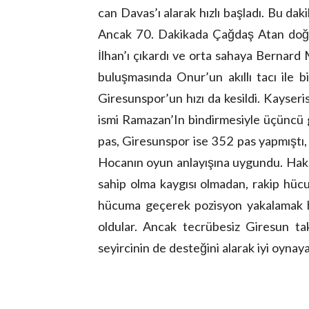
can Davas’ı alarak hızlı başladı. Bu dak
Ancak 70. Dakikada Çağdaş Atan doğru
İlhan’ı çıkardı ve orta sahaya Bernard
buluşmasında Onur’un akıllı tacı ile 
Giresunspor’un hızı da kesildi. Kayser
ismi Ramazan’In bindirmesiyle üçüncü 
pas, Giresunspor ise 352 pas yapmıştı,
Hocanın oyun anlayışına uygundu. Hakan
sahip olma kaygısı olmadan, rakip hüc
hücuma geçerek pozisyon yakalamak he
oldular. Ancak tecrübesiz Giresun tak
seyircinin de desteğini alarak iyi oyna