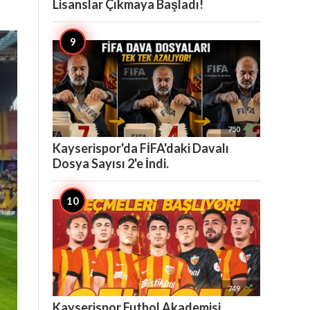
Lisanslar Çıkmaya Başladı!

750
Kayserispor'da FİFA'daki Davalı
Dosya Sayısı 2'e İndi.

749
Kayserispor Futbol Akademisi