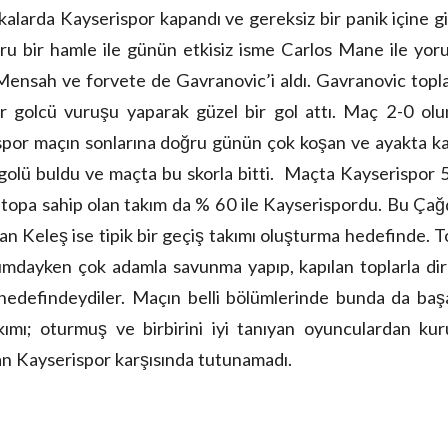
ikalarda Kayserispor kapandı ve gereksiz bir panik içine gi
 bir hamle ile günün etkisiz isme Carlos Mane ile yoru
 Mensah ve forvete de Gavranovic’i aldı. Gavranovic topla
bir golcü vuruşu yaparak güzel bir gol attı. Maç 2-0 ol
ispor maçın sonlarına doğru günün çok koşan ve ayakta k
golü buldu ve maçta bu skorla bitti. Maçta Kayserispor
 topa sahip olan takım da % 60 ile Kayserispordu. Bu Ça
 Keleş ise tipik bir geçiş takımı oluşturma hedefinde. 
umdayken çok adamla savunma yapıp, kapılan toplarla di
defindeydiler. Maçın belli bölümlerinde bunda da başar
ımı; oturmuş ve birbirini iyi tanıyan oyunculardan kur
yan Kayserispor karşısında tutunamadı.