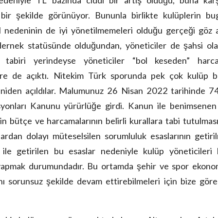
 bir şekilde görünüyor. Bununla birlikte kulüplerin bu
l nedeninin de iyi yönetilmemeleri olduğu gerçeği göz 
dernek statüsünde olduğundan, yöneticiler de şahsi ola
n tabiri yerindeyse yöneticiler “bol keseden” harc
llere de açıktı. Nitekim Türk sporunda pek çok kulüp b
 yeniden açıldılar. Malumunuz 26 Nisan 2022 tarihinde 
syonları Kanunu yürürlüğe girdi. Kanun ile benimsenen
n bütçe ve harcamalarının belirli kurallara tabi tutulması
ardan dolayı müteselsilen sorumluluk esaslarının getiri
le getirilen bu esaslar nedeniyle kulüp yöneticileri 
yapmak durumundadır. Bu ortamda şehir ve spor ekonom
nı sorunsuz şekilde devam ettirebilmeleri için bize gör