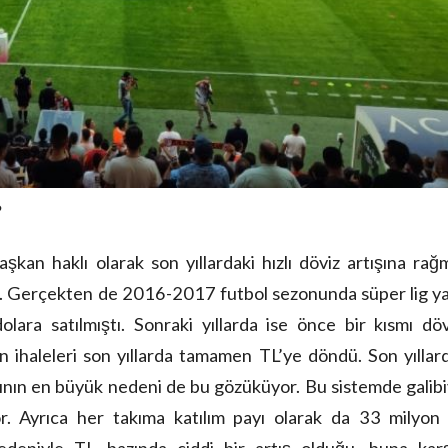
?
an haklı olarak son yıllardaki hızlı döviz artışına ra
tti. Gerçekten de 2016-2017 futbol sezonunda süper lig y
lara satılmıştı. Sonraki yıllarda ise önce bir kısmı dö
ın ihaleleri son yıllarda tamamen TL’ye döndü. Son yıllar
ının en büyük nedeni de bu gözüküyor. Bu sistemde galib
or. Ayrıca her takıma katılım payı olarak da 33 milyon 
deniyle TL bazında ciddi bir artış olduğu, buna karşı