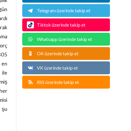
gün
Telegram üzerinde takip et
ardı
Tiktok üzerinde takip et
rak
ama
Whatsapp üzerinde takip et
orç
OK üzerinde takip et
7405
 en
VK üzerinde takip et
 ile
lmiş
RSS üzerinde takip et
her
isi
e şu