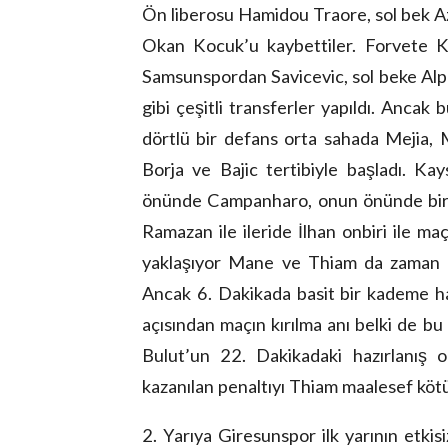
Ön liberosu Hamidou Traore, sol bek Az
Okan Kocuk’u kaybettiler. Forvete Ko
Samsunspordan Savicevic, sol beke Alpe
gibi çeşitli transferler yapıldı. Ancak
dörtlü bir defans orta sahada Mejia, 
Borja ve Bajic tertibiyle başladı. Kay
önünde Campanharo, onun önünde bir 
Ramazan ile ileride İlhan onbiri ile maç
yaklaşıyor Mane ve Thiam da zaman za
Ancak 6. Dakikada basit bir kademe ha
açısından maçın kırılma anı belki de 
Bulut’un 22. Dakikadaki hazırlanış o
kazanılan penaltıyı Thiam maalesef kötü b
2. Yarıya Giresunspor ilk yarının etki