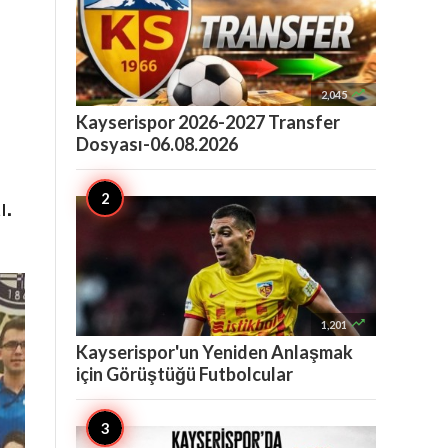

2,045
Kayserispor 2026-2027 Transfer
Dosyası-06.08.2026
ı.

1,201
Kayserispor'un Yeniden Anlaşmak
için Görüştüğü Futbolcular