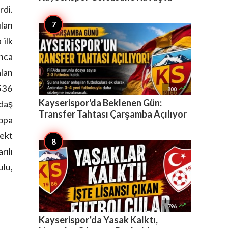
rdi.
lan
 ilk
unca
alan
 536

800
Kayserispor'da Beklenen Gün:
ğdaş
Transfer Tahtası Çarşamba Açılıyor
Topa
rekt
ılı
ulu,

796
Kayserispor’da Yasak Kalktı,