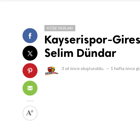
KÖŞE YAZILARI
Kayserispor-Gire
Selim Dündar
3 yıl önce
oluşturuldu.
—
1 hafta önce
gü