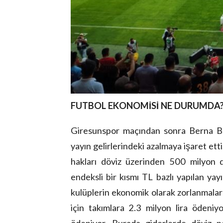
FUTBOL EKONOMİSİ NE DURUMDA
Giresunspor maçından sonra Berna Başk
yayın gelirlerindeki azalmaya işaret e
hakları döviz üzerinden 500 milyon do
endeksli bir kısmı TL bazlı yapılan yay
kulüplerin ekonomik olarak zorlanmalar
için takımlara 2.3 milyon lira ödeniy
ödeniyor. Burada giderlerde döviz ne