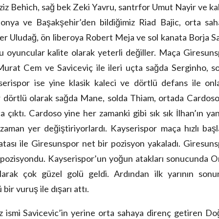
iz Behich, sağ bek Zeki Yavru, santrfor Umut Nayir ve ka
nya ve Başakşehir’den bildiğimiz Riad Bajic, orta sah
r Uludağ, ön liberoya Robert Meja ve sol kanata Borja S
 bu oyuncular kalite olarak yeterli değiller. Maça Giresun
Murat Cem ve Saviceviç ile ileri uçta sağda Serginho, s
serispor ise yine klasik kaleci ve dörtlü defans ile onl
dörtlü olarak sağda Mane, solda Thiam, ortada Cardoso
a çıktı. Cardoso yine her zamanki gibi sık sık İlhan’ın ya
man yer değiştiriyorlardı. Kayserispor maça hızlı başl
tası ile Giresunspor net bir pozisyon yakaladı. Giresun
bu pozisyondu. Kayserispor’un yoğun atakları sonucunda 
larak çok güzel golü geldi. Ardından ilk yarının sonu
ir vuruş ile dışarı attı.
siz ismi Savicevic’in yerine orta sahaya direnç getiren D