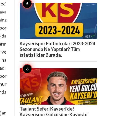
leci
aya
ainz
spor
olda

835
Kayserispor Futbolcuları 2023-2024
arın
Sezonunda Ne Yaptılar? Tüm
 ve
İstatistikler Burada.
nına
adı.
spor
Onur
nda

819
Taulant Seferi Kayseri'de!
oğan
Kayserispor Golcüsüne Kavuştu