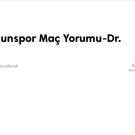
sunspor Maç Yorumu-Dr.
6
ncellendi
ok