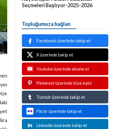
Seçmeleri Başlıyor-2025-2026
Topluğumuza bağlan
Facebook üzerinde takip et
X üzerinde takip et
Youtube üzerinde abone ol
ğmen
Pinterest üzerinde bize katıl
ayın
vize
Tumblr üzerinde takip et
daki
iyet
Flickr üzerinde takip et
lira
Linkedin üzerinde takip et
lık