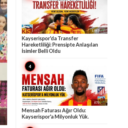

1,047
Kayserispor'da Transfer
Hareketliliği: Prensipte Anlaşılan
İsimler Belli Oldu

873
Mensah Faturası Ağır Oldu:
Kayserispor'a Milyonluk Yük.