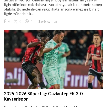
ligin bitiminde çok da hayra yorulmayacak bir akıbete sebep
olabilir. Bu nedenle can yakıcı hatalar sona ermez ise bir alt
ligde mücadele k...
0
0
0
3 ay önce

2025-2026 Süper Lig: Gaziantep FK 3-0
Kayserispor