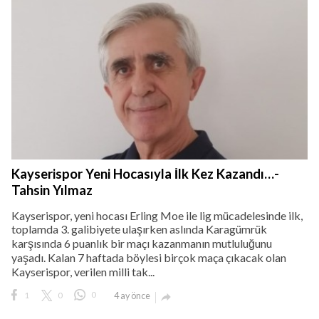
Kayserispor Yeni Hocasıyla İlk Kez Kazandı…-
Tahsin Yılmaz
Kayserispor, yeni hocası Erling Moe ile lig mücadelesinde ilk,
toplamda 3. galibiyete ulaşırken aslında Karagümrük
karşısında 6 puanlık bir maçı kazanmanın mutluluğunu
yaşadı. Kalan 7 haftada böylesi birçok maça çıkacak olan
Kayserispor, verilen milli tak...
1
0
0
4 ay önce
