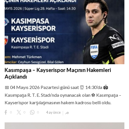
Kasımpaşa – Kayserispor Maçının Hakemleri
Açıklandı
📅 04 Mayıs 2026 Pazartesi günü saat ⏰ 14:30’da 🏟️
Kasımpaşa R. T. E. Stadı’nda oynanacak olan ⚽ Kasımpaşa –
Kayserispor karşılaşmasının hakem kadrosu belli oldu.
0
0
0
4 ay önce
