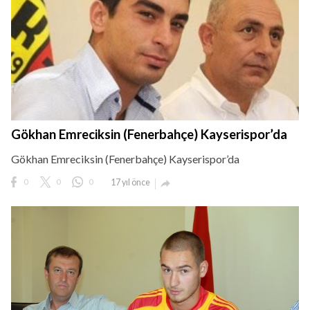
Gökhan Emreciksin (Fenerbahçe) Kayserispor’da
Gökhan Emreciksin (Fenerbahçe) Kayserispor’da
0
0
0
17 yıl önce
