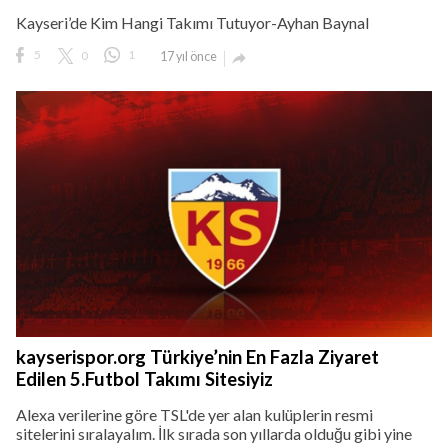
Kayseri’de Kim Hangi Takımı Tutuyor-Ayhan Baynal
5
0
1
17 yıl önce

kayserispor.org Türkiye’nin En Fazla Ziyaret
Edilen 5.Futbol Takımı Sitesiyiz
Alexa verilerine göre TSL'de yer alan kulüplerin resmi
sitelerini sıralayalım. İlk sırada son yıllarda olduğu gibi yine