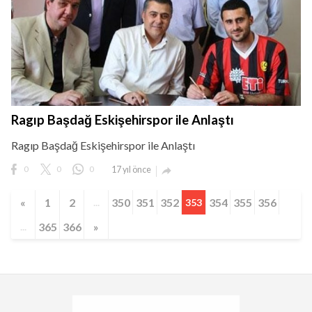
Ragıp Başdağ Eskişehirspor ile Anlaştı
Ragıp Başdağ Eskişehirspor ile Anlaştı
0
0
0
17 yıl önce

«
1
2
350
351
352
354
355
356
...
353
365
366
»
...