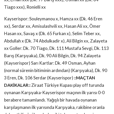
Tiago xxx), Ronielli xx
Kayserispor: Souleymanou x, Hamza xx (Dk. 46 Eren
xx), Serdar xx, Amisulashvili xx, Hasan Ali xx, Ömer
Hasan xx, Savaş x (Dk. 65 Furkan x), Selim Teber xx,
Abdullah x (Dk. 74 Abdulkadir x), Ali Bilgin xx, Zalayeta
xx Goller: Dk. 70 Tiago, Dk. 111 Mustafa Sevgi, Dk. 113
Barış (Karşıyaka), Dk. 90 Ali Bilgin, Dk. 94 Zalayeta
(Kayserispor) Sarı Kartlar: Dk. 49 Osman, Ayhan
(normal sürenin bitiminin ardından) (Karşıyaka), Dk. 90
3 Eren, Dk. 106 Serdar (Kayserispor)
::MAÇTAN
DAKİKALAR::
Ziraat Türkiye Kupası play off turunda
oynanan Karşıyaka-Kayserispor maçının ilk yarısı 0-0
berabere tamamlandı. Yağışlı bir havada oynanan
karşılaşmanın ilk yarısında Karşıyaka, rakibine oranla