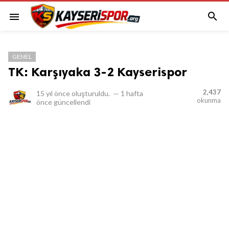

menu
GENEL
TK: Karşıyaka 3-2 Kayserispor
2,437
15 yıl önce
oluşturuldu.
—
1 hafta
okunma
önce
güncellendi