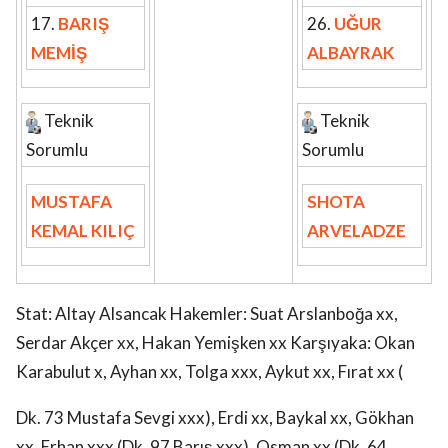
17.
BARIŞ
26.
UĞUR
MEMİŞ
ALBAYRAK
Teknik
Teknik
Sorumlu
Sorumlu
MUSTAFA
SHOTA
KEMAL KILIÇ
ARVELADZE
Stat: Altay Alsancak Hakemler: Suat Arslanboğa xx,
Serdar Akçer xx, Hakan Yemişken xx Karşıyaka: Okan
Karabulut x, Ayhan xx, Tolga xxx, Aykut xx, Fırat xx (
Dk. 73 Mustafa Sevgi xxx), Erdi xx, Baykal xx, Gökhan
xx, Erhan xxx (Dk. 97 Barış xxx), Osman xx (Dk. 64