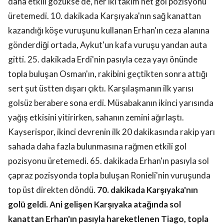
daha etkili gözükse de, her iki takım net gol pozisyonu
üretemedi. 10. dakikada Karşıyaka'nın sağ kanattan
kazandığı köşe vuruşunu kullanan Erhan'ın ceza alanına
gönderdiği ortada, Aykut'un kafa vuruşu yandan auta
gitti. 25. dakikada Erdi'nin pasıyla ceza yayı önünde
topla buluşan Osman'ın, rakibini geçtikten sonra attığı
sert şut üstten dışarı çıktı. Karşılaşmanın ilk yarısı
golsüz berabere sona erdi. Müsabakanın ikinci yarısında
yağış etkisini yitirirken, sahanın zemini ağırlaştı.
Kayserispor, ikinci devrenin ilk 20 dakikasında rakip yarı
sahada daha fazla bulunmasına rağmen etkili gol
pozisyonu üretemedi. 65. dakikada Erhan'ın pasıyla sol
çapraz pozisyonda topla buluşan Ronieli'nin vuruşunda
top üst direkten döndü.
70. dakikada Karşıyaka'nın
golü geldi. Ani gelişen Karşıyaka atağında sol
kanattan Erhan'ın pasıyla hareketlenen Tiago, topla