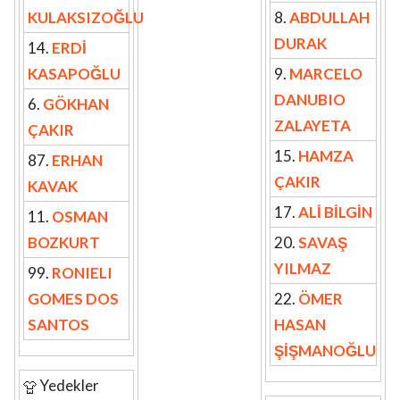
KULAKSIZOĞLU
8.
ABDULLAH
DURAK
14.
ERDİ
KASAPOĞLU
9.
MARCELO
DANUBIO
6.
GÖKHAN
ZALAYETA
ÇAKIR
15.
HAMZA
87.
ERHAN
ÇAKIR
KAVAK
17.
ALİ BİLGİN
11.
OSMAN
BOZKURT
20.
SAVAŞ
YILMAZ
99.
RONIELI
GOMES DOS
22.
ÖMER
SANTOS
HASAN
ŞİŞMANOĞLU
Yedekler