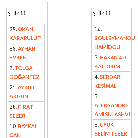
İlk 11
İlk 11
29.
OKAN
16.
KARABULUT
SOULEYMANOU
HAMİDOU
88.
AYHAN
EVREN
3.
HASAN ALİ
KALDIRIM
2.
TOLGA
DOĞANTEZ
4.
SERDAR
KESİMAL
21.
AYKUT
AKGÜN
5.
ALEKSANDRE
28.
FIRAT
AMISULASHVILI
SEZER
6.
UFUK
10.
BAYKAL
SELİM TEBER
CAN