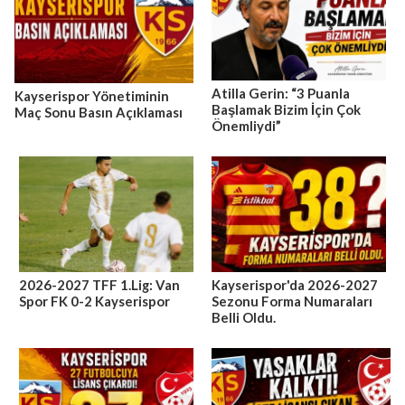
Atilla Gerin: “3 Puanla
Kayserispor Yönetiminin
Başlamak Bizim İçin Çok
Maç Sonu Basın Açıklaması
Önemliydi”
2026-2027 TFF 1.Lig: Van
Kayserispor'da 2026-2027
Spor FK 0-2 Kayserispor
Sezonu Forma Numaraları
Belli Oldu.