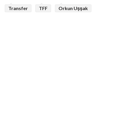
Transfer
TFF
Orkun Uşşak