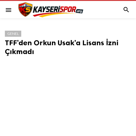

menu
GENEL
TFF’den Orkun Usak’a Lisans İzni
Çıkmadı