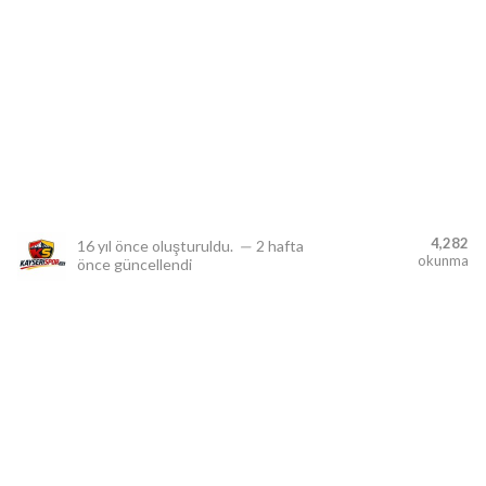
lıdır.
4,282
16 yıl önce
oluşturuldu.
—
2 hafta
okunma
önce
güncellendi