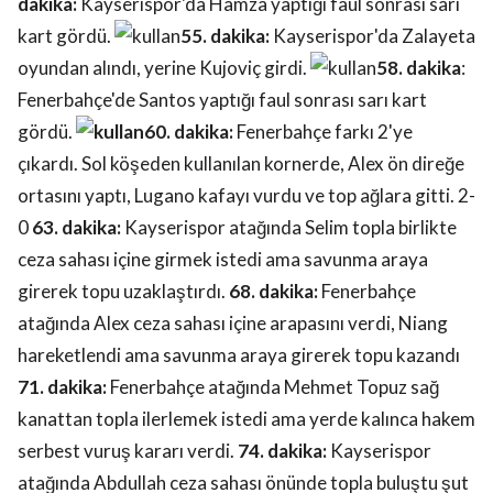
dakika:
Kayserispor'da Hamza yaptığı faul sonrası sarı
kart gördü.
55. dakika:
Kayserispor'da Zalayeta
oyundan alındı, yerine Kujoviç girdi.
58. dakika
:
Fenerbahçe'de Santos yaptığı faul sonrası sarı kart
gördü.
60. dakika:
Fenerbahçe farkı 2'ye
çıkardı. Sol köşeden kullanılan kornerde, Alex ön direğe
ortasını yaptı, Lugano kafayı vurdu ve top ağlara gitti. 2-
0
63. dakika:
Kayserispor atağında Selim topla birlikte
ceza sahası içine girmek istedi ama savunma araya
girerek topu uzaklaştırdı.
68. dakika:
Fenerbahçe
atağında Alex ceza sahası içine arapasını verdi, Niang
hareketlendi ama savunma araya girerek topu kazandı
71. dakika:
Fenerbahçe atağında Mehmet Topuz sağ
kanattan topla ilerlemek istedi ama yerde kalınca hakem
serbest vuruş kararı verdi.
74. dakika:
Kayserispor
atağında Abdullah ceza sahası önünde topla buluştu şut