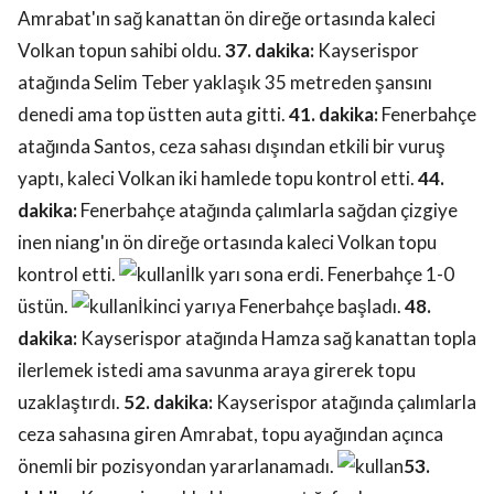
Amrabat'ın sağ kanattan ön direğe ortasında kaleci
Volkan topun sahibi oldu.
37. dakika:
Kayserispor
atağında Selim Teber yaklaşık 35 metreden şansını
denedi ama top üstten auta gitti.
41. dakika:
Fenerbahçe
atağında Santos, ceza sahası dışından etkili bir vuruş
yaptı, kaleci Volkan iki hamlede topu kontrol etti.
44.
dakika:
Fenerbahçe atağında çalımlarla sağdan çizgiye
inen niang'ın ön direğe ortasında kaleci Volkan topu
kontrol etti.
İlk yarı sona erdi. Fenerbahçe 1-0
üstün.
İkinci yarıya Fenerbahçe başladı.
48.
dakika:
Kayserispor atağında Hamza sağ kanattan topla
ilerlemek istedi ama savunma araya girerek topu
uzaklaştırdı.
52. dakika:
Kayserispor atağında çalımlarla
ceza sahasına giren Amrabat, topu ayağından açınca
önemli bir pozisyondan yararlanamadı.
53.