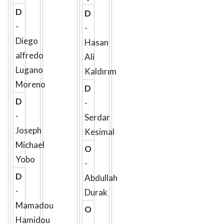
D
D
-
-
Diego
Hasan
alfredo
Ali
Lugano
Kaldırım
Moreno
D
D
-
-
Serdar
Joseph
Kesimal
Michael
O
Yobo
-
D
Abdullah
-
Durak
Mamadou
O
Hamidou
-