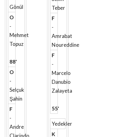
Gönül
Teber
O
F
-
-
Mehmet
Amrabat
Topuz
Noureddine
F
88'
-
O
Marcelo
-
Danubio
Selçuk
Zalayeta
Şahin
55'
F
-
Yedekler
Andre
K
Clarindo