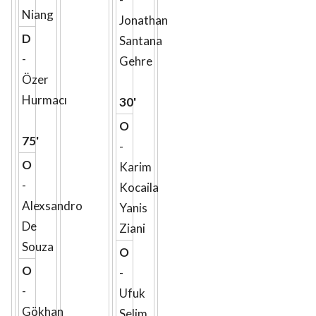
Niang
Jonathan
D
Santana
-
Gehre
Özer
Hurmacı
30'
O
75'
-
O
Karim
-
Kocaila
Alexsandro
Yanis
De
Ziani
Souza
O
O
-
-
Ufuk
Gökhan
Selim