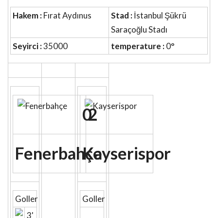
Hakem :
Fırat Aydınus
Stad :
İstanbul Şükrü
Saraçoğlu Stadı
Seyirci :
35000
temperature :
0°
0
2
Fenerbahçe
Kayserispor
Goller
Goller
3'