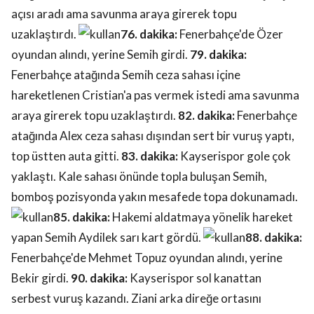
açısı aradı ama savunma araya girerek topu
uzaklaştırdı.
76. dakika:
Fenerbahçe'de Özer
oyundan alındı, yerine Semih girdi.
79. dakika:
Fenerbahçe atağında Semih ceza sahası içine
hareketlenen Cristian'a pas vermek istedi ama savunma
araya girerek topu uzaklaştırdı.
82. dakika:
Fenerbahçe
atağında Alex ceza sahası dışından sert bir vuruş yaptı,
top üstten auta gitti.
83. dakika:
Kayserispor gole çok
yaklaştı. Kale sahası önünde topla buluşan Semih,
bomboş pozisyonda yakın mesafede topa dokunamadı.
85. dakika:
Hakemi aldatmaya yönelik hareket
yapan Semih Aydilek sarı kart gördü.
88. dakika:
Fenerbahçe'de Mehmet Topuz oyundan alındı, yerine
Bekir girdi.
90. dakika:
Kayserispor sol kanattan
serbest vuruş kazandı. Ziani arka direğe ortasını