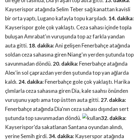
direğe ortasında, Dia'yı aşan top auta gitti.
13. dakika:
Kayserispor atağında Selim Teber sağ kanattan kavisli
bir orta yaptı, Lugano kafayla topu karşıladı.
14. dakika:
Kayserispor gole çok yaklaştı. Ceza sahası içinde topla
buluşan Amrabat'ın vuruşunda top az farkla yandan
auta gitti.
18. dakika:
Ani gelişen Fenerbahçe atağında
soldan ceza sahasına giren Niang'ın yerden şutunda top
savunmadan döndü.
20. dakika:
Fenerbahçe atağında
Alex'in sol çaprazdan yerden şutunda top yan ağlarda
kaldı.
24. dakika:
Fenerbahçe gole çok yaklaştı. Harika
çlımlarla ceza sahasına giren Dia, kale saahsı önünden
vuruşunu yaptı ama top üstten auta gitti.
27. dakika:
Fenerbahçe atağında Dia'nın ceza sahası dışından sert
şutunda top savunmadan döndü.
32. dakika:
Kayserispor'da sakatlanan Santana oyundan alındı,
yerine Semih girdi.
34. dakika:
Kayserspor atağında