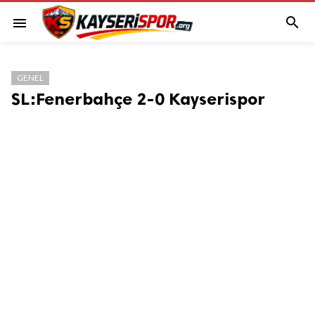

menu
GENEL
SL:Fenerbahçe 2-0 Kayserispor