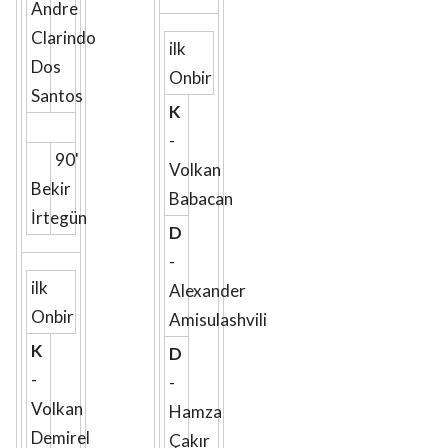
Andre
Clarindo
ilk
Dos
Onbir
Santos
K
-
90'
Volkan
Bekir
Babacan
İrtegün
D
-
ilk
Alexander
Onbir
Amisulashvili
K
D
-
-
Volkan
Hamza
Demirel
Çakır