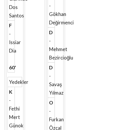
-
Dos
Gökhan
Santos
Değirmenci
F
D
-
-
Issiar
Mehmet
Dia
Bezircioğlu
60'
D
-
Yedekler
Savaş
K
Yılmaz
-
O
Fethi
-
Mert
Furkan
Günok
Özçal