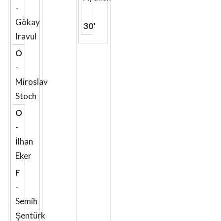
-
Gökay
30'
Iravul
O
-
Miroslav
Stoch
O
-
İlhan
Eker
F
-
Semih
Şentürk