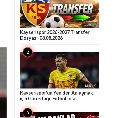

2,291
Kayserispor 2026-2027 Transfer
Dosyası-08.08.2026

1,389
Kayserispor'un Yeniden Anlaşmak
için Görüştüğü Futbolcular