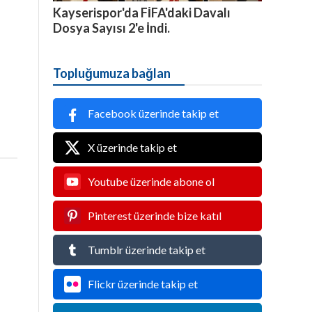
Kayserispor'da FİFA'daki Davalı
Dosya Sayısı 2'e İndi.
Topluğumuza bağlan
Facebook üzerinde takip et
X üzerinde takip et
Youtube üzerinde abone ol
Pinterest üzerinde bize katıl
Tumblr üzerinde takip et
Flickr üzerinde takip et