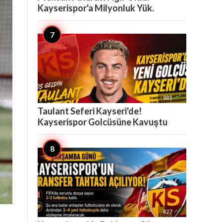
Kayserispor'a Milyonluk Yük.

885
Taulant Seferi Kayseri'de!
Kayserispor Golcüsüne Kavuştu

827