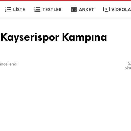
format_list_numbered
storage
poll
ondemand_video
LISTE
TESTLER
ANKET
VIDEOL
 Kayserispor Kampına
5
ncellendi
ok