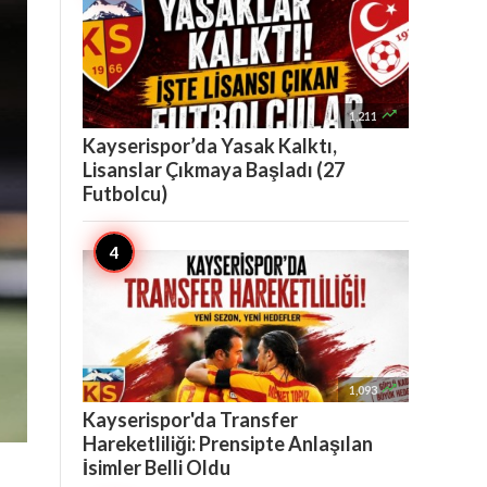

1,211
Kayserispor’da Yasak Kalktı,
Lisanslar Çıkmaya Başladı (27
Futbolcu)

1,093
Kayserispor'da Transfer
Hareketliliği: Prensipte Anlaşılan
İsimler Belli Oldu