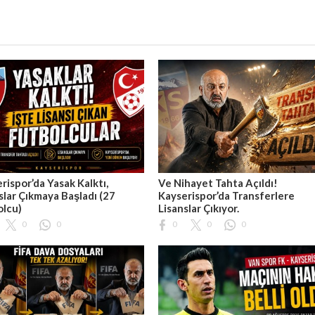
rispor’da Yasak Kalktı,
Ve Nihayet Tahta Açıldı!
slar Çıkmaya Başladı (27
Kayserispor’da Transferlere
olcu)
Lisanslar Çıkıyor.
0
0
0
0
0