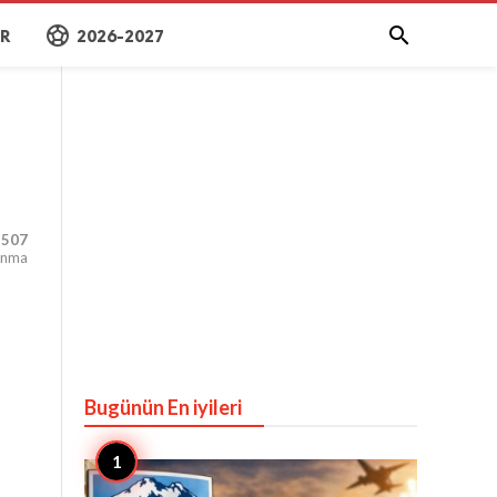
sports_soccer

AR
2026-2027
,507
unma
Bugünün En iyileri