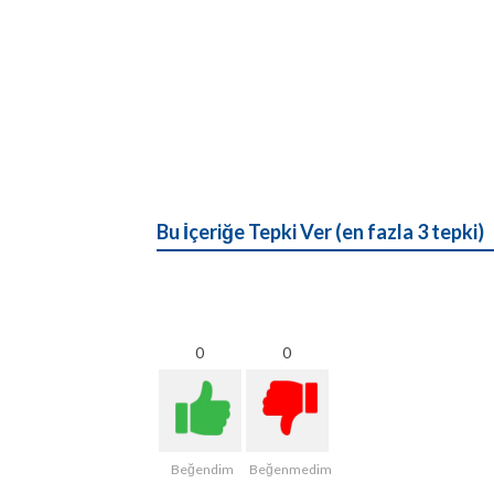
Bu İçeriğe Tepki Ver (en fazla 3 tepki)
0
0
Beğendim
Beğenmedim