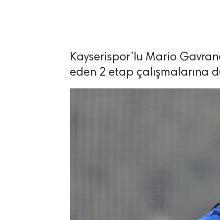
Kayserispor'lu Mario Gavran
lıdır.
eden 2 etap çalışmalarına dü