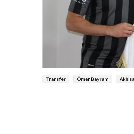
Transfer
Ömer Bayram
Akhis