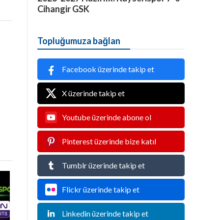
Cihangir GSK
Topluğumuza bağlan
Facebook üzerinde takip et
X üzerinde takip et
Youtube üzerinde abone ol
Pinterest üzerinde bize katıl
Tumblr üzerinde takip et
Flickr üzerinde takip et
Linkedin üzerinde takip et