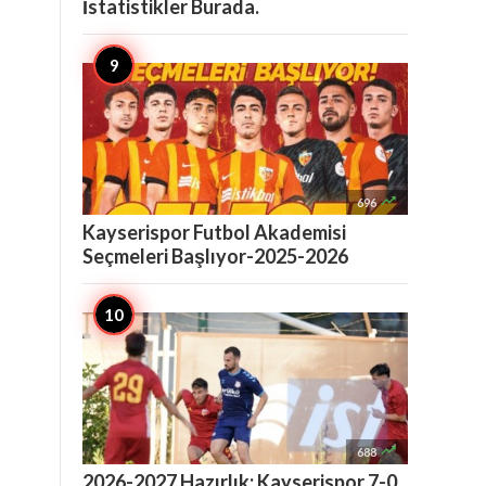
İstatistikler Burada.

696
Kayserispor Futbol Akademisi
Seçmeleri Başlıyor-2025-2026

688
2026-2027 Hazırlık: Kayserispor 7-0