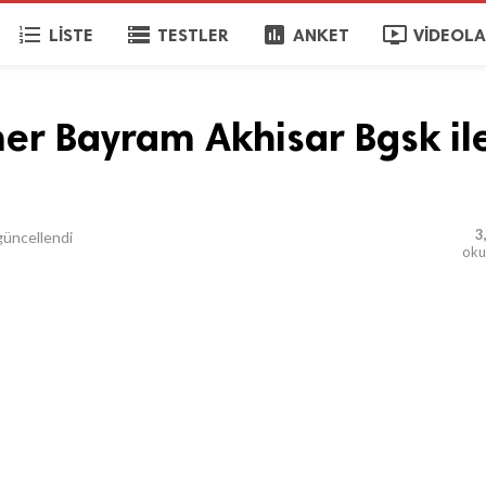
format_list_numbered
storage
poll
ondemand_video
LISTE
TESTLER
ANKET
VIDEOL
er Bayram Akhisar Bgsk il
3
üncellendi
ok