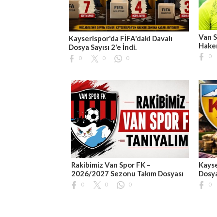
Van S
Kayserispor'da FİFA'daki Davalı
Hakem
Dosya Sayısı 2'e İndi.
0
0
0
0
Rakibimiz Van Spor FK –
Kayse
2026/2027 Sezonu Takım Dosyası
Dosy
0
0
0
0