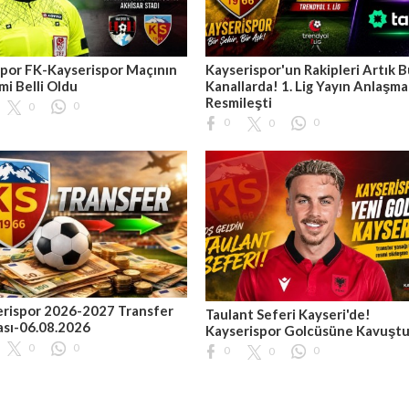
por FK-Kayserispor Maçının
Kayserispor'un Rakipleri Artık 
i Belli Oldu
Kanallarda! 1. Lig Yayın Anlaşma
Resmileşti
0
0
0
0
0
rispor 2026-2027 Transfer
Taulant Seferi Kayseri'de!
ası-06.08.2026
Kayserispor Golcüsüne Kavuşt
0
0
0
0
0