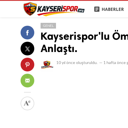
article
HABERLER
GENEL
Kayserispor'lu Öm
Anlaştı.
10 yıl önce
oluşturuldu.
—
1 hafta önce
g