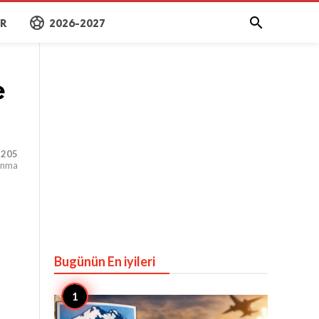
sports_soccer

AR
2026-2027
e
,205
unma
Bugünün En iyileri