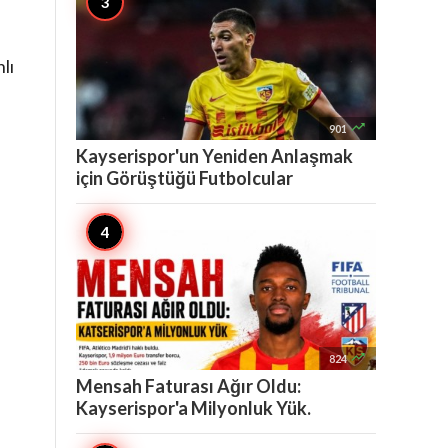
lı
.

901
Kayserispor'un Yeniden Anlaşmak
için Görüştüğü Futbolcular

824
Mensah Faturası Ağır Oldu:
Kayserispor'a Milyonluk Yük.