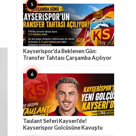

772
Kayserispor'da Beklenen Gün:
Transfer Tahtası Çarşamba Açılıyor

741
Taulant Seferi Kayseri'de!
Kayserispor Golcüsüne Kavuştu