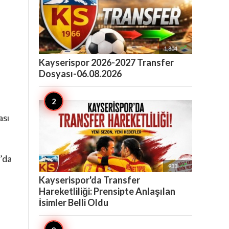

1,804
Kayserispor 2026-2027 Transfer
Dosyası-06.08.2026
ası
’da

933
Kayserispor'da Transfer
Hareketliliği: Prensipte Anlaşılan
İsimler Belli Oldu