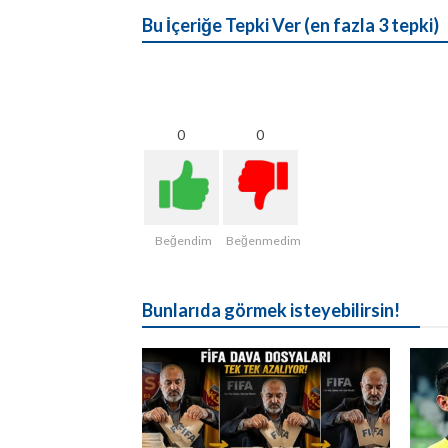
Bu İçeriğe Tepki Ver (en fazla 3 tepki)
0
0
Beğendim
Beğenmedim
Bunlarıda görmek isteyebilirsin!