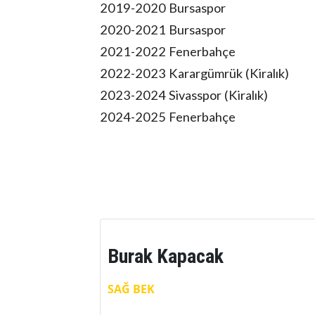
2019-2020 Bursaspor
2020-2021 Bursaspor
2021-2022 Fenerbahçe
2022-2023 Karargümrük (Kiralık)
2023-2024 Sivasspor (Kiralık)
2024-2025 Fenerbahçe
Burak Kapacak
SAĞ BEK