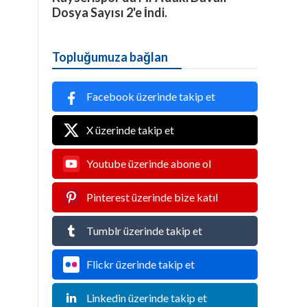
Dosya Sayısı 2'e İndi.
Topluğumuza bağlan
Facebook üzerinde takip et
X üzerinde takip et
Youtube üzerinde abone ol
Pinterest üzerinde bize katıl
Tumblr üzerinde takip et
Flickr üzerinde takip et
Linkedin üzerinde takip et