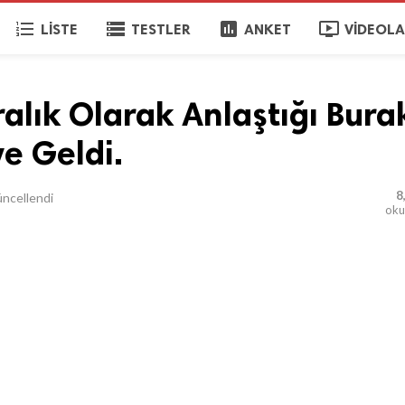
format_list_numbered
storage
poll
ondemand_video
LISTE
TESTLER
ANKET
VIDEOL
alık Olarak Anlaştığı Bura
e Geldi.
8
ncellendi
ok