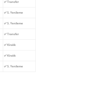
✅ Transfer
✅ S. Yenileme
✅ S. Yenileme
✅ Transfer
✅ Kiralık
✅ Kiralık
✅ S. Yenileme