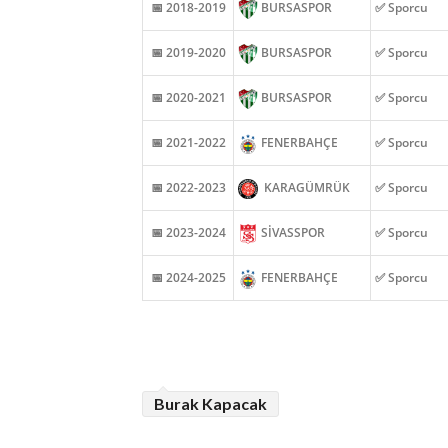
📅 2018-2019
BURSASPOR
✅ Sporcu
📅 2019-2020
BURSASPOR
✅ Sporcu
📅 2020-2021
BURSASPOR
✅ Sporcu
📅 2021-2022
FENERBAHÇE
✅ Sporcu
📅 2022-2023
KARAGÜMRÜK
✅ Sporcu
📅 2023-2024
SİVASSPOR
✅ Sporcu
📅 2024-2025
FENERBAHÇE
✅ Sporcu
Burak Kapacak