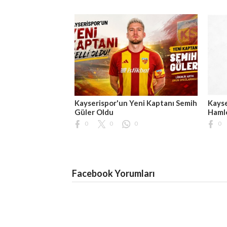
Kayserispor'un Yeni Kaptanı Semih
Kayse
Güler Oldu
Hamle
0
0
0
0
Facebook Yorumları