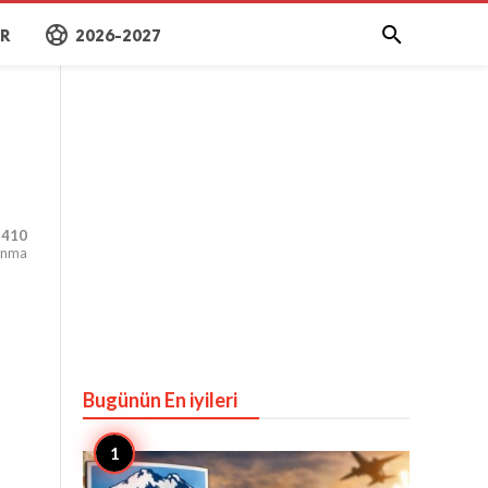
sports_soccer

AR
2026-2027
,410
unma
Bugünün En iyileri