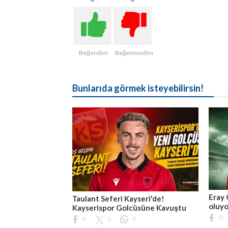
Beğendim
Beğenmedim
Bunlarıda görmek isteyebilirsin!
Eray 
Taulant Seferi Kayseri'de!
oluyo
Kayserispor Golcüsüne Kavuştu
0
0
0
0