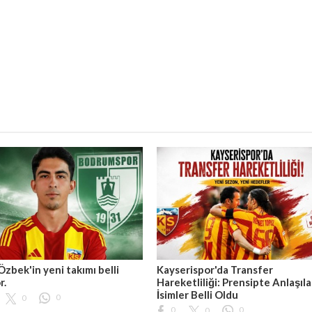
Özbek'in yeni takımı belli
Kayserispor'da Transfer
r.
Hareketliliği: Prensipte Anlaşıl
İsimler Belli Oldu
0
0
0
0
0