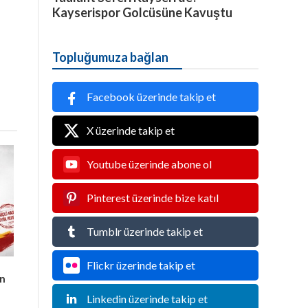
Kayserispor Golcüsüne Kavuştu
Topluğumuza bağlan
Facebook üzerinde takip et
X üzerinde takip et
Youtube üzerinde abone ol
Pinterest üzerinde bize katıl
Tumblr üzerinde takip et
Flickr üzerinde takip et
an
Linkedin üzerinde takip et