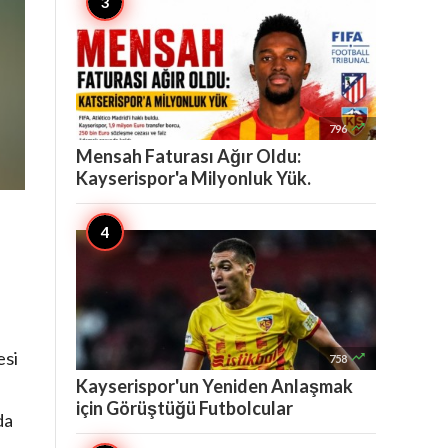

796
Mensah Faturası Ağır Oldu:
Kayserispor'a Milyonluk Yük.
esi

758
Kayserispor'un Yeniden Anlaşmak
için Görüştüğü Futbolcular
da