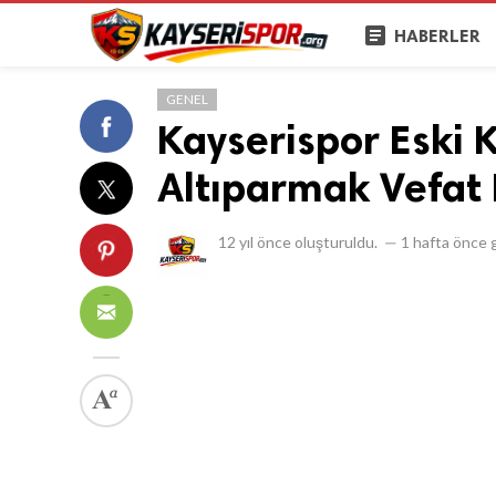
article
HABERLER
GENEL
Kayserispor Eski 
Altıparmak Vefat E
12 yıl önce
oluşturuldu.
—
1 hafta önce
g