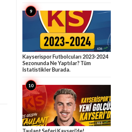

636
Kayserispor Futbolcuları 2023-2024
Sezonunda Ne Yaptılar? Tüm
İstatistikler Burada.

613
Taulant Seferi Kayseri'de!