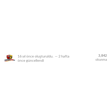
lıdır.
3,842
16 yıl önce
oluşturuldu.
—
2 hafta
okunma
önce
güncellendi