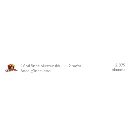
lıdır.
2,875
16 yıl önce
oluşturuldu.
—
2 hafta
okunma
önce
güncellendi