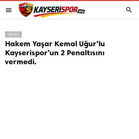

menu
GENEL
Hakem Yaşar Kemal Uğur'lu
Kayserispor'un 2 Penaltısını
vermedi.