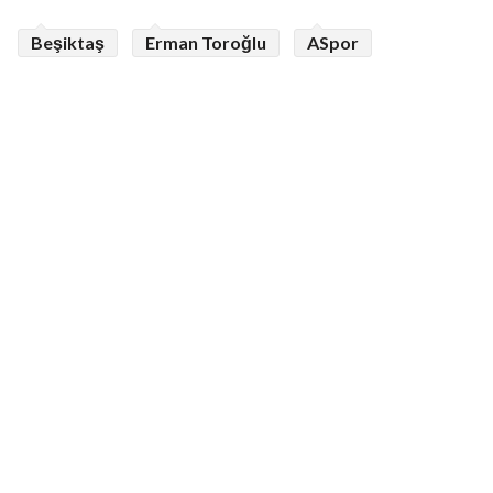
Beşiktaş
Erman Toroğlu
ASpor