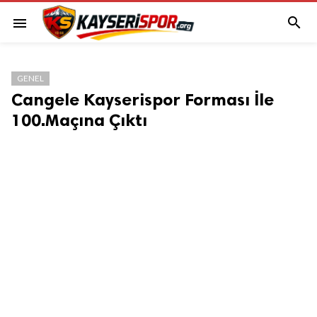

menu
GENEL
Cangele Kayserispor Forması İle
100.Maçına Çıktı