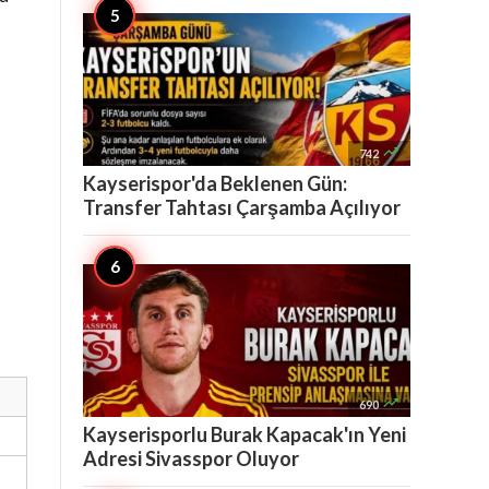

742
Kayserispor'da Beklenen Gün:
Transfer Tahtası Çarşamba Açılıyor

690
Kayserisporlu Burak Kapacak'ın Yeni
Adresi Sivasspor Oluyor