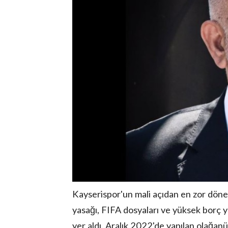
Kayserispor'un mali açıdan en zor dön
yasağı, FIFA dosyaları ve yüksek borç 
yer aldı. Aralık 2022'de yapılan olağan