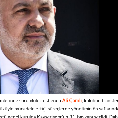
emlerinde sorumluluk üstlenen
Ali Çamlı
, kulübün transfe
yüküyle mücadele ettiği süreçlerde yönetimin ön saflarınd
üstü genel kurulda Kayserispor'un 31. başkanı seçildi. Da