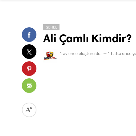
GENEL
Ali Çamlı Kimdir?
1 ay önce
oluşturuldu.
—
1 hafta önce
gü