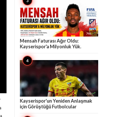

798
Mensah Faturası Ağır Oldu:
Kayserispor'a Milyonluk Yük.

775
r
Kayserispor'un Yeniden Anlaşmak
için Görüştüğü Futbolcular
a
ha