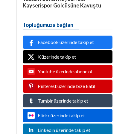
Kayserispor Golcüsüne Kavuştu
Topluğumuza bağlan
Facebook üzerinde takip et
X üzerinde takip et
Youtube üzerinde abone ol
Pinterest üzerinde bize katıl
Tumblr üzerinde takip et
Flickr üzerinde takip et
Linkedin üzerinde takip et