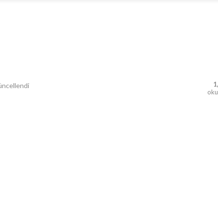
1
ncellendi
ok