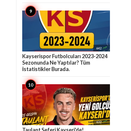

642
Kayserispor Futbolcuları 2023-2024
Sezonunda Ne Yaptılar? Tüm
İstatistikler Burada.

632
Taulant Seferi Kayseri'de!