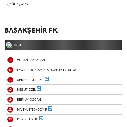
ÇAĞDAŞ ATAN
BAŞAKŞEHİR FK
İlk 11
1.
VOLKAN BABACAN
5.
LEONARDO CAMPOS DUARTE DA SILVA
7.
SERDAR GÜRLER
10.
MESUT ÖZİL
19.
BERKAY ÖZCAN
21.
MAHMUT TEKDEMİR
23.
DENİZ TÜRÜÇ