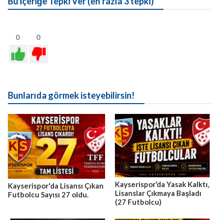
Bu İçeriğe Tepki Ver (en fazla 3 tepki)
0
0
Bunlarıda görmek isteyebilirsin!
Kayserispor’da Yasak Kalktı,
Kayserispor'da Lisansı Çıkan
Lisanslar Çıkmaya Başladı
Futbolcu Sayısı 27 oldu.
(27 Futbolcu)