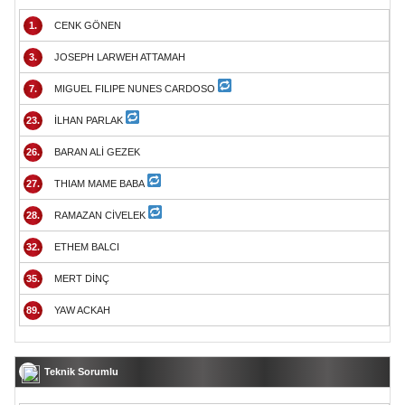
1.
CENK GÖNEN
3.
JOSEPH LARWEH ATTAMAH
7.
MIGUEL FILIPE NUNES CARDOSO
23.
İLHAN PARLAK
26.
BARAN ALİ GEZEK
27.
THIAM MAME BABA
28.
RAMAZAN CİVELEK
32.
ETHEM BALCI
35.
MERT DİNÇ
89.
YAW ACKAH
Teknik Sorumlu