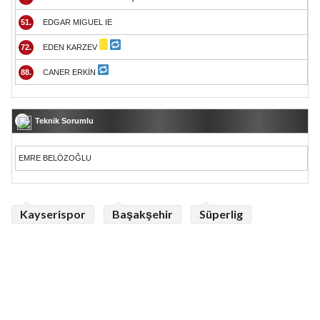
51.
EDGAR MIGUEL IE
72.
EDEN KARZEV
88.
CANER ERKİN
Teknik Sorumlu
EMRE BELÖZOĞLU
Kayserispor
Başakşehir
Süperlig