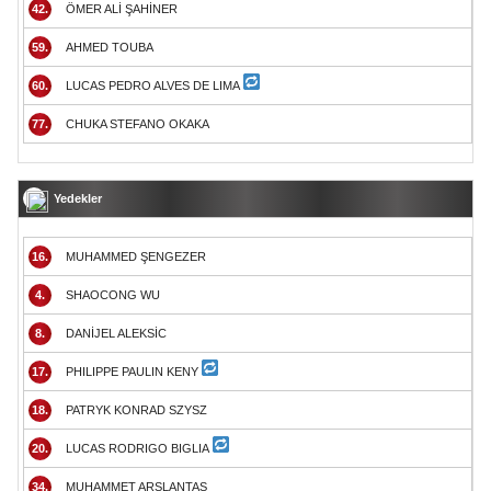
42.
ÖMER ALİ ŞAHİNER
59.
AHMED TOUBA
60.
LUCAS PEDRO ALVES DE LIMA
77.
CHUKA STEFANO OKAKA
Yedekler
16.
MUHAMMED ŞENGEZER
4.
SHAOCONG WU
8.
DANİJEL ALEKSİC
17.
PHILIPPE PAULIN KENY
18.
PATRYK KONRAD SZYSZ
20.
LUCAS RODRIGO BIGLIA
34.
MUHAMMET ARSLANTAŞ