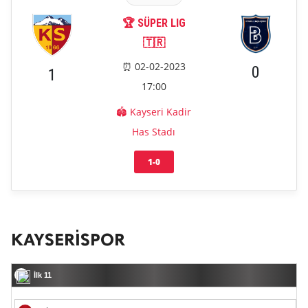
🏆 SÜPER LIG
🇹🇷
⏰ 02-02-2023
0
1
17:00
🏟️ Kayseri Kadir
Has Stadı
1-0
KAYSERİSPOR
İlk 11