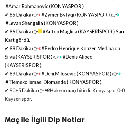
#Amar Rahmanovic (KONYASPOR )
✔ 85 Dakika 👉
#Zymer Bytyqi (KONYASPOR )
👉
#Levan Shengelia (KONYASPOR )
✔ 86 Dakika 👉
#Anton Maglica (KAYSERİSPOR ) Sarı
Kart gördü.
✔ 88 Dakika 👉
#Pedro Henrique Konzen Medina da
Silva (KAYSERİSPOR )
👉
#Denis Alibec
(KAYSERİSPOR )
✔ 89 Dakika 👉
#Deni Milosevic (KONYASPOR )
👉
#Tiemeko İsmael Diomande (KONYASPOR )
✔ 90+5 Dakika 👉 📢Hakem maçı bitirdi. Konyaspor 0-0
Kayserispor.
Maç ile İlgili Dip Notlar