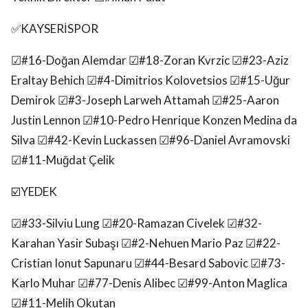
✅️KAYSERİSPOR
☑#16-Doğan Alemdar ☑#18-Zoran Kvrzic ☑#23-Aziz
Eraltay Behich ☑#4-Dimitrios Kolovetsios ☑#15-Uğur
Demirok ☑#3-Joseph Larweh Attamah ☑#25-Aaron
Justin Lennon ☑#10-Pedro Henrique Konzen Medina da
Silva ☑#42-Kevin Luckassen ☑#96-Daniel Avramovski
☑#11-Muğdat Çelik
☑️YEDEK
☑#33-Silviu Lung ☑#20-Ramazan Civelek ☑#32-
Karahan Yasir Subaşı ☑#2-Nehuen Mario Paz ☑#22-
Cristian Ionut Sapunaru ☑#44-Besard Sabovic ☑#73-
Karlo Muhar ☑#77-Denis Alibec ☑#99-Anton Maglica
☑#11-Melih Okutan