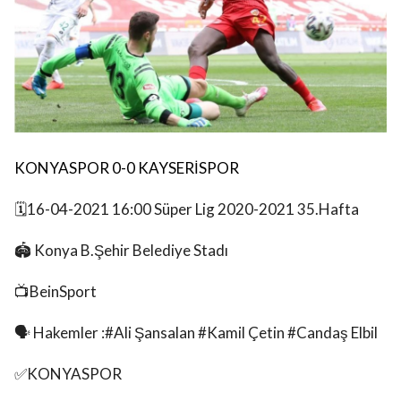
KONYASPOR 0-0 KAYSERİSPOR
🗓️16-04-2021 16:00 Süper Lig 2020-2021 35.Hafta
🏟️ Konya B.Şehir Belediye Stadı
📺BeinSport
🗣 Hakemler :#Ali Şansalan #Kamil Çetin #Candaş Elbil
✅️KONYASPOR