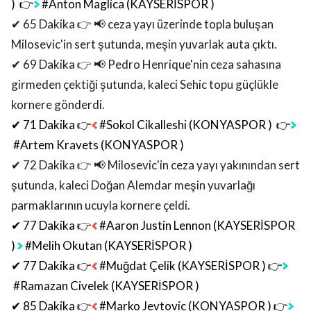
)
👉
#Anton Maglica (KAYSERİSPOR )
✔ 65 Dakika 👉 📢
ceza yayı üzerinde topla buluşan
Milosevic'in sert şutunda, meşin yuvarlak auta çıktı.
✔ 69 Dakika 👉 📢
Pedro Henrique'nin ceza sahasına
girmeden çektiği şutunda, kaleci Sehic topu güçlükle
kornere gönderdi.
✔ 71 Dakika 👉
#Sokol Cikalleshi (KONYASPOR )
👉
#Artem Kravets (KONYASPOR )
✔ 72 Dakika 👉 📢
Milosevic'in ceza yayı yakınından sert
şutunda, kaleci Doğan Alemdar meşin yuvarlağı
parmaklarının ucuyla kornere çeldi.
✔ 77 Dakika 👉
#Aaron Justin Lennon (KAYSERİSPOR
)
#Melih Okutan (KAYSERİSPOR )
✔ 77 Dakika 👉
#Muğdat Çelik (KAYSERİSPOR )
👉
#Ramazan Civelek (KAYSERİSPOR )
✔ 85 Dakika 👉
#Marko Jevtovic (KONYASPOR )
👉