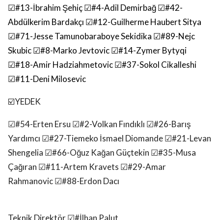
☑#13-İbrahim Şehiç ☑#4-Adil Demirbağ ☑#42-
Abdülkerim Bardakçı ☑#12-Guilherme Haubert Sitya
☑#71-Jesse Tamunobaraboye Sekidika ☑#89-Nejc
Skubic ☑#8-Marko Jevtovic ☑#14-Zymer Bytyqi
☑#18-Amir Hadziahmetovic ☑#37-Sokol Cikalleshi
☑#11-Deni Milosevic
☑️YEDEK
☑#54-Erten Ersu ☑#2-Volkan Fındıklı ☑#26-Barış
Yardımcı ☑#27-Tiemeko İsmael Diomande ☑#21-Levan
Shengelia ☑#66-Oğuz Kağan Güçtekin ☑#35-Musa
Çağıran ☑#11-Artem Kravets ☑#29-Amar
Rahmanovic ☑#88-Erdon Dacı
Teknik Direktör ☑#İlhan Palut