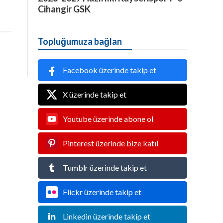
Cihangir GSK
Topluğumuza bağlan
Facebook üzerinde takip et
X üzerinde takip et
Youtube üzerinde abone ol
Pinterest üzerinde bize katıl
Tumblr üzerinde takip et
Flickr üzerinde takip et
Linkedin üzerinde takip et