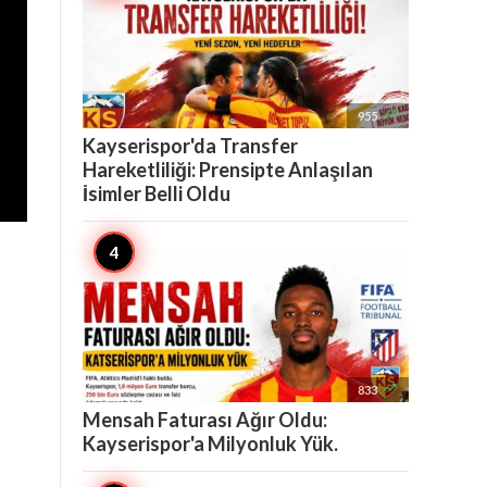

955
Kayserispor'da Transfer
Hareketliliği: Prensipte Anlaşılan
İsimler Belli Oldu

833
Mensah Faturası Ağır Oldu:
Kayserispor'a Milyonluk Yük.