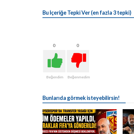
Bu İçeriğe Tepki Ver (en fazla 3 tepki)
0
0
Beğendim
Beğenmedim
Bunlarıda görmek isteyebilirsin!