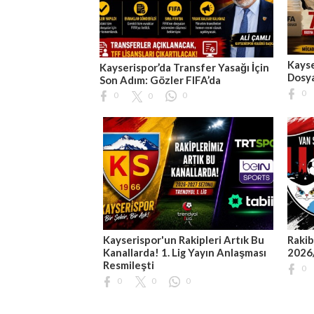
Kayse
Kayserispor’da Transfer Yasağı İçin
Dosya
Son Adım: Gözler FIFA’da
0
0
0
0
Kayserispor'un Rakipleri Artık Bu
Rakib
Kanallarda! 1. Lig Yayın Anlaşması
2026
Resmileşti
0
0
0
0