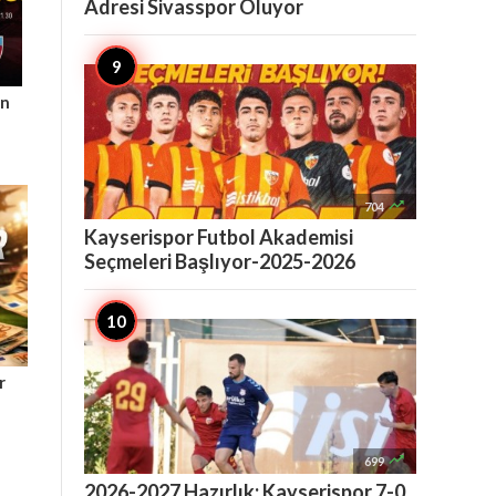
Adresi Sivasspor Oluyor
ın

704
Kayserispor Futbol Akademisi
Seçmeleri Başlıyor-2025-2026
r

699
2026-2027 Hazırlık: Kayserispor 7-0