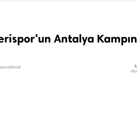
erispor'un Antalya Kampın
4
üncellendi
ok