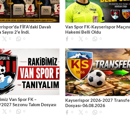
rispor'da FİFA'daki Davalı
Van Spor FK-Kayserispor Maçın
 Sayısı 2'e İndi.
Hakemi Belli Oldu
0
0
0
0
0
imiz Van Spor FK –
Kayserispor 2026-2027 Transfe
/2027 Sezonu Takım Dosyası
Dosyası-06.08.2026
0
0
0
0
0