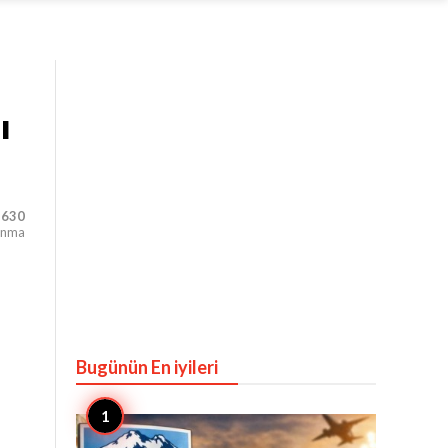
ı
,630
unma
Bugünün En iyileri