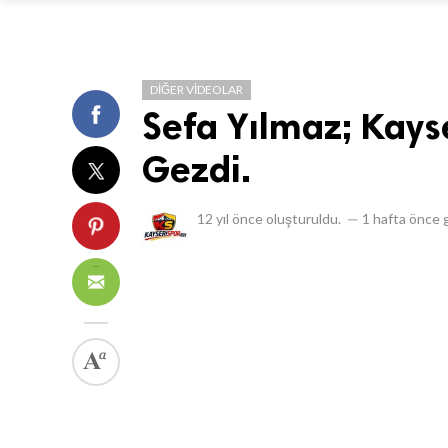
DIĞER VIDEOLAR
Sefa Yılmaz; Kays
Gezdi.
12 yıl önce
oluşturuldu.
—
1 hafta önce
g