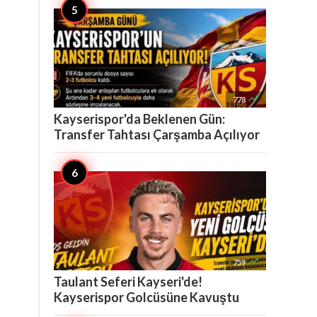

778
Kayserispor'da Beklenen Gün:
Transfer Tahtası Çarşamba Açılıyor

759
Taulant Seferi Kayseri'de!
Kayserispor Golcüsüne Kavuştu