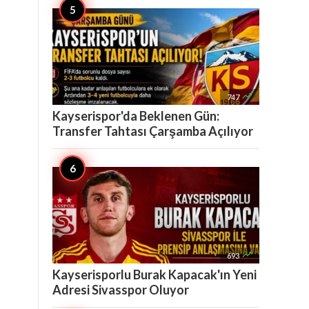

747
Kayserispor'da Beklenen Gün:
Transfer Tahtası Çarşamba Açılıyor

693
Kayserisporlu Burak Kapacak'ın Yeni
Adresi Sivasspor Oluyor