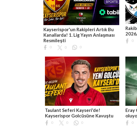
Rakib
Kayserispor'un Rakipleri Artık Bu
2026
Kanallarda! 1. Lig Yayın Anlaşması
Resmileşti
0
0
0
0
Taulant Seferi Kayseri'de!
Eray 
Kayserispor Golcüsüne Kavuştu
oluyo
0
0
0
0