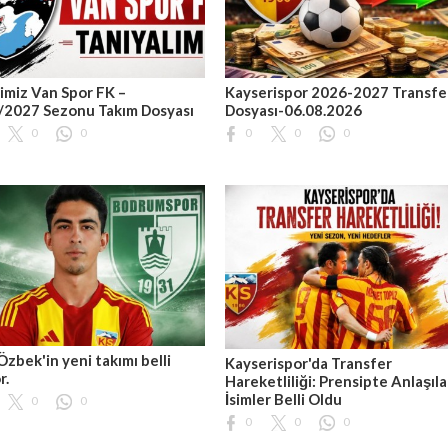
imiz Van Spor FK –
Kayserispor 2026-2027 Transfe
/2027 Sezonu Takım Dosyası
Dosyası-06.08.2026
0
0
0
0
0
Özbek'in yeni takımı belli
Kayserispor'da Transfer
r.
Hareketliliği: Prensipte Anlaşıl
İsimler Belli Oldu
0
0
0
0
0