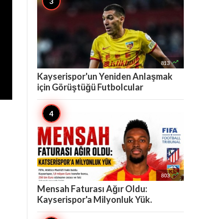

813
Kayserispor'un Yeniden Anlaşmak
için Görüştüğü Futbolcular

803
Mensah Faturası Ağır Oldu:
Kayserispor'a Milyonluk Yük.