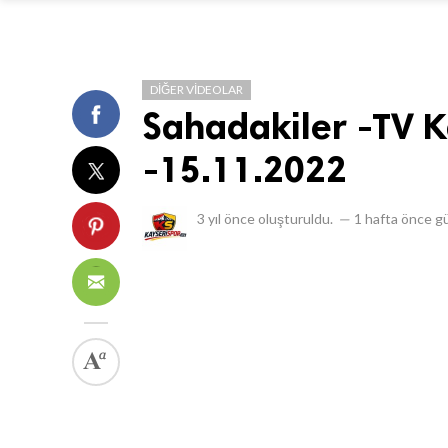
DIĞER VIDEOLAR
Sahadakiler -TV K
-15.11.2022
3 yıl önce
oluşturuldu.
—
1 hafta önce
gü