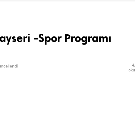
ayseri -Spor Programı
4
ncellendi
ok