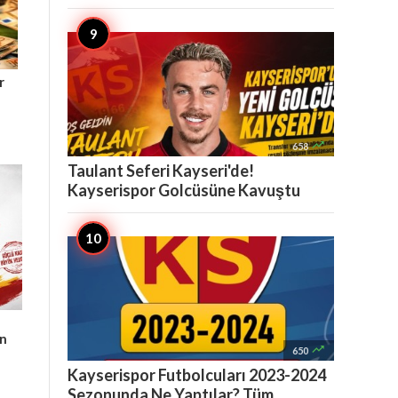
r

658
Taulant Seferi Kayseri'de!
Kayserispor Golcüsüne Kavuştu
an

650
Kayserispor Futbolcuları 2023-2024
Sezonunda Ne Yaptılar? Tüm