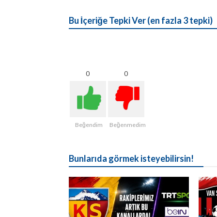
Bu İçeriğe Tepki Ver (en fazla 3 tepki)
0
0
Beğendim
Beğenmedim
Bunlarıda görmek isteyebilirsin!