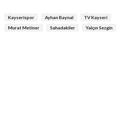
Kayserispor
Ayhan Baynal
TV Kayseri
Murat Metiner
Sahadakiler
Yalçın Sezgin