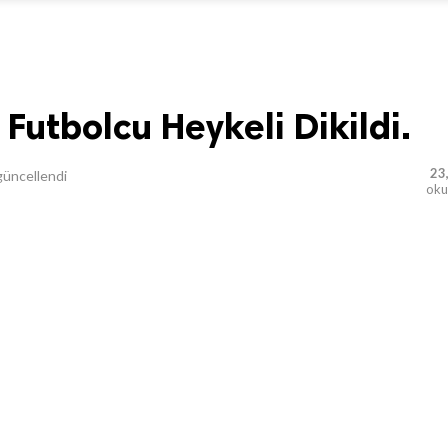
Futbolcu Heykeli Dikildi.
23
üncellendi
ok