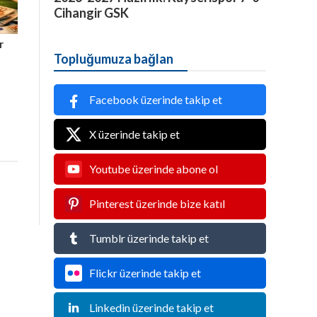
Cihangir GSK
r
Topluğumuza bağlan
Facebook üzerinde takip et
X üzerinde takip et
Youtube üzerinde abone ol
Pinterest üzerinde bize katıl
Tumblr üzerinde takip et
Flickr üzerinde takip et
Linkedin üzerinde takip et