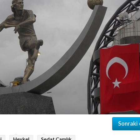
Sonraki 
i
Heykel
Sedat Çamlık