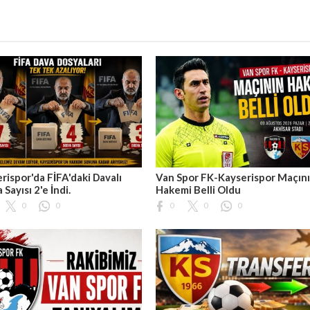
rispor'da FİFA'daki Davalı
Van Spor FK-Kayserispor Maçın
 Sayısı 2'e İndi.
Hakemi Belli Oldu
0
0
0
0
0