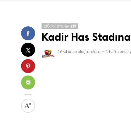
DIĞER FOTO GALERI
Kadir Has Stadına 
16 yıl önce
oluşturuldu.
—
1 hafta önce
g