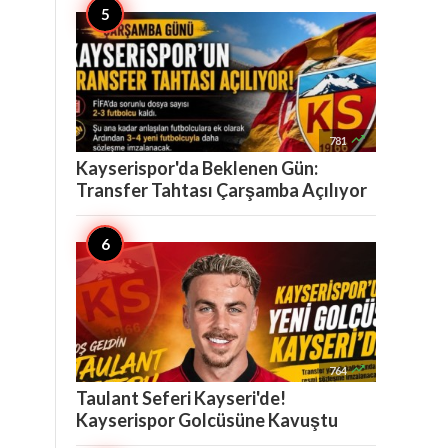

781
Kayserispor'da Beklenen Gün:
Transfer Tahtası Çarşamba Açılıyor

764
Taulant Seferi Kayseri'de!
Kayserispor Golcüsüne Kavuştu