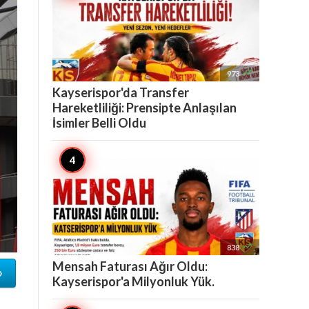

973
Kayserispor'da Transfer
Hareketliliği: Prensipte Anlaşılan
İsimler Belli Oldu

838
Mensah Faturası Ağır Oldu:
»
Kayserispor'a Milyonluk Yük.