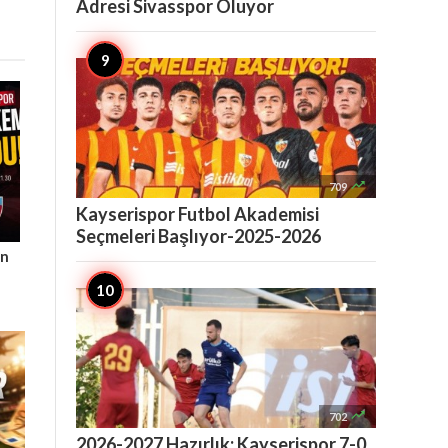
Adresi Sivasspor Oluyor

709
Kayserispor Futbol Akademisi
Seçmeleri Başlıyor-2025-2026
ın

702
2026-2027 Hazırlık: Kayserispor 7-0