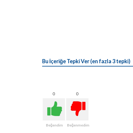
Bu İçeriğe Tepki Ver (en fazla 3 tepki)
0
0
Beğendim
Beğenmedim