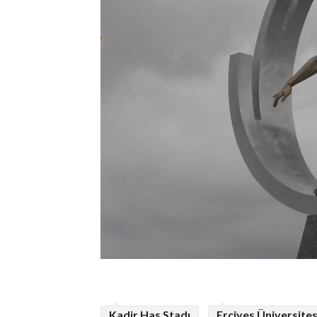
Kadir Has Stadı
Erciyes Üniversites