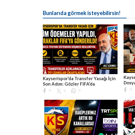
Bunlarıda görmek isteyebilirsin!
Kayse
Kayserispor’da Transfer Yasağı İçin
Dosya
Son Adım: Gözler FIFA’da
0
0
0
0