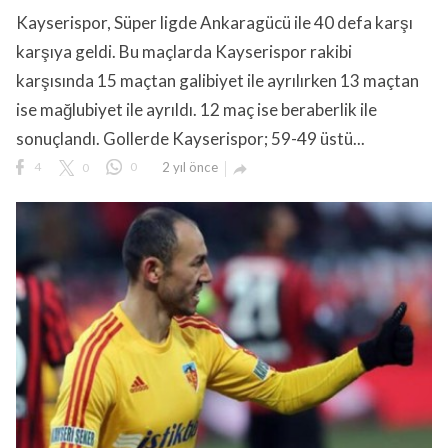
Kayserispor, Süper ligde Ankaragücü ile 40 defa karşı
karşıya geldi. Bu maçlarda Kayserispor rakibi
karşısında 15 maçtan galibiyet ile ayrılırken 13 maçtan
ise mağlubiyet ile ayrıldı. 12 maç ise beraberlik ile
sonuçlandı. Gollerde Kayserispor; 59-49 üstü...
lıdır.
4
0
0
2 yıl önce
