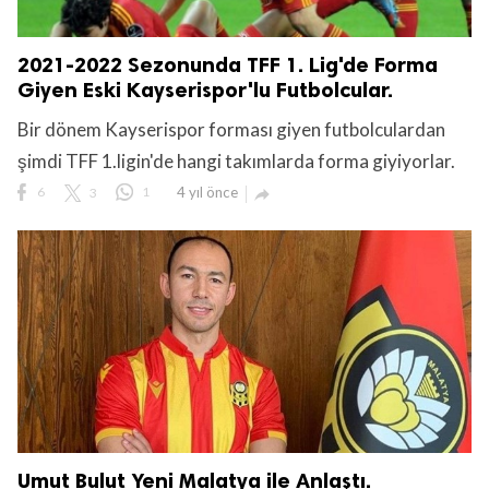
2021-2022 Sezonunda TFF 1. Lig'de Forma
Giyen Eski Kayserispor'lu Futbolcular.
Bir dönem Kayserispor forması giyen futbolculardan
şimdi TFF 1.ligin'de hangi takımlarda forma giyiyorlar.
6
3
1
4 yıl önce

Umut Bulut Yeni Malatya ile Anlaştı.