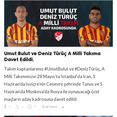
Umut Bulut ve Deniz Türüç A Milli Takıma
Davet Edildi.
Takım kaptanlarımız #UmutBulut ve #DenizTürüç, A
Milli Takımımızın 28 Mayıs'ta İstanbul'da İran, 1
Haziran'da İsviçre'nin Cenevre şehrinde Tunus ve 5
Haziran'da Moskova'da Rusya ile oynayacağı özel
maçların aday kadrosuna davet edildi
0
0
0
8 yıl önce
