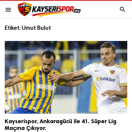

menu
Etiket:
Umut Bulut
Kayserispor, Ankaragücü ile 41. Süper Lig
Maçına Çıkıyor.