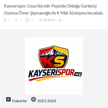
Kayserispor, Uzun Süredir Peşinde Olduğu Gurbetçi
Oyuncu Ömer Şişmanoğlu ile 4 Yıllık Sözleşme İmzaladı.
0
0
0
17 yıl önce

lıdır.
article
sports_soccer
Haberler
2023-2024