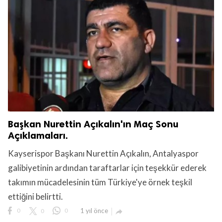
Başkan Nurettin Açıkalın'ın Maç Sonu
Açıklamaları.
Kayserispor Başkanı Nurettin Açıkalın, Antalyaspor
galibiyetinin ardından taraftarlar için teşekkür ederek
takımın mücadelesinin tüm Türkiye'ye örnek teşkil
ettiğini belirtti.
0
0
0
1 yıl önce
