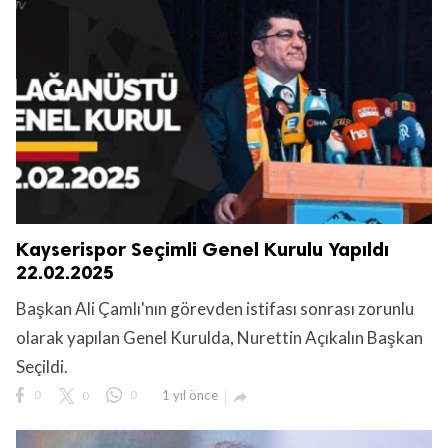
Kayserispor Seçimli Genel Kurulu Yapıldı
22.02.2025
Başkan Ali Çamlı'nın görevden istifası sonrası zorunlu
olarak yapılan Genel Kurulda, Nurettin Açıkalın Başkan
Seçildi.
0
0
0
1 yıl önce
