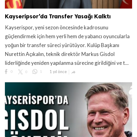
Kayseripsor'da Transfer Yasağı Kalktı
Kayserispor, yeni sezon öncesinde kadrosunu
güçlendirmek için hem yerli hem de yabancı oyuncularla
yoğun bir transfer süreci yürütüyor. Kulüp Başkanı
Nurettin Açıkalın, teknik direktör Markus Gisdol
liderliğinde yeniden yapılanma sürecine girildiğini ve t...
0
0
1
1 yıl önce
