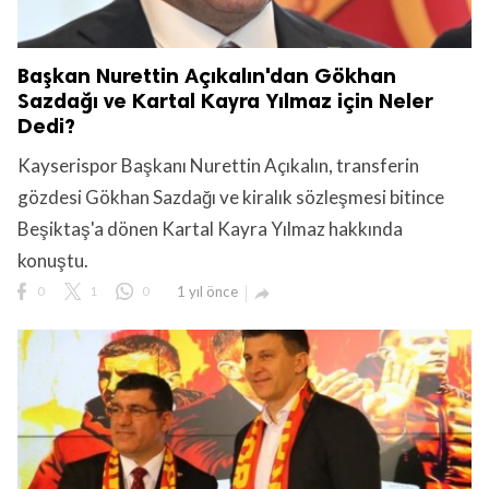
Başkan Nurettin Açıkalın'dan Gökhan
Sazdağı ve Kartal Kayra Yılmaz için Neler
Dedi?
Kayserispor Başkanı Nurettin Açıkalın, transferin
gözdesi Gökhan Sazdağı ve kiralık sözleşmesi bitince
Beşiktaş'a dönen Kartal Kayra Yılmaz hakkında
konuştu.
0
1
0
1 yıl önce
