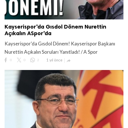
Kayserispor'da Gısdol Dönem Nurettin
Açıkalın ASpor'da
Kayserispor'da Gısdol Dönem! Kayserispor Başkanı
Nurettin Açıkalın Soruları Yanıtladı! / A Spor
0
0
2
1 yıl önce
