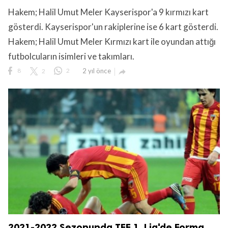
Hakem; Halil Umut Meler Kayserispor'a 9 kırmızı kart
gösterdi. Kayserispor'un rakiplerine ise 6 kart gösterdi.
Hakem; Halil Umut Meler Kırmızı kart ile oyundan attığı
futbolcuların isimleri ve takımları.
lıdır.
8
2
2
2 yıl önce

2021-2022 Sezonunda TFF 1. Lig'de Forma