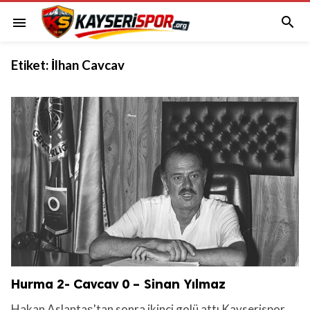

menu
Etiket:
İlhan Cavcav
Hurma 2- Cavcav 0 – Sinan Yılmaz
Hakan Aslantaş'tan sonra ikinci golü attı Kayserispor...