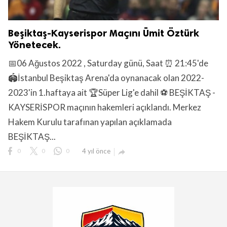
Beşiktaş-Kayserispor Maçını Ümit Öztürk
Yönetecek.
📅06 Ağustos 2022 , Saturday günü, Saat ⏰ 21:45'de
🏟️İstanbul Beşiktaş Arena'da oynanacak olan 2022-
2023'in 1.haftaya ait 🏆Süper Lig'e dahil ⚽ BEŞİKTAŞ -
KAYSERİSPOR maçının hakemleri açıklandı. Merkez
Hakem Kurulu tarafınan yapılan açıklamada
BEŞİKTAŞ...
0
0
0
4 yıl önce
