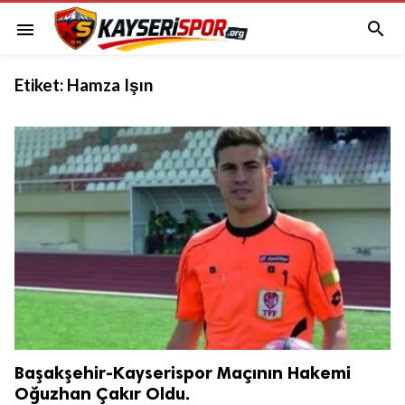

menu
Etiket:
Hamza Işın
Başakşehir-Kayserispor Maçının Hakemi
Oğuzhan Çakır Oldu.