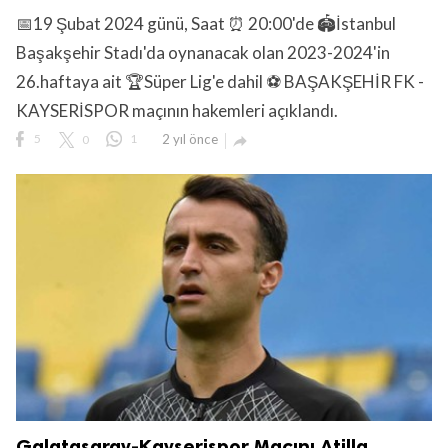
📅19 Şubat 2024 günü, Saat ⏰ 20:00'de 🏟️İstanbul
Başakşehir Stadı'da oynanacak olan 2023-2024'in
26.haftaya ait 🏆Süper Lig'e dahil ⚽ BAŞAKŞEHİR FK -
KAYSERİSPOR maçının hakemleri açıklandı.
lıdır.
5
0
1
2 yıl önce

Galatasaray-Kayserispor Maçını Atilla