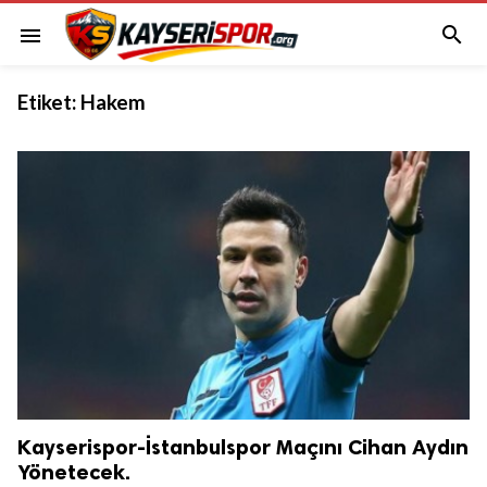

menu
Etiket:
Hakem
Kayserispor-İstanbulspor Maçını Cihan Aydın
Yönetecek.