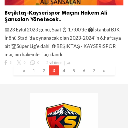
Beşiktaş-Kayserispor Maçını Hakem Ali
Şansalan Yönetecek..
📅23 Eylül 2023 günü, Saat ⏰ 17:00'de 🏟️İstanbul BJK
İnönü Stadı'da oynanacak olan 2023-2024'in 6.haftaya
ait 🏆Süper Lig'e dahil ⚽ BEŞİKTAŞ - KAYSERİSPOR
maçının hakemleri açıklandı.
3
0
0
2 yıl önce

«
1
2
3
4
5
6
7
»