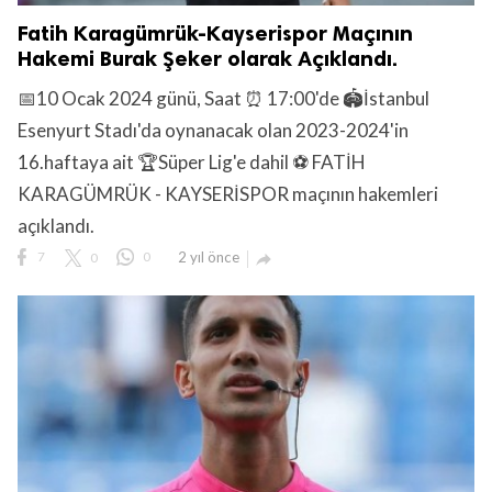
Fatih Karagümrük-Kayserispor Maçının
Hakemi Burak Şeker olarak Açıklandı.
📅10 Ocak 2024 günü, Saat ⏰ 17:00'de 🏟️İstanbul
Esenyurt Stadı'da oynanacak olan 2023-2024'in
16.haftaya ait 🏆Süper Lig'e dahil ⚽ FATİH
KARAGÜMRÜK - KAYSERİSPOR maçının hakemleri
açıklandı.
7
0
0
2 yıl önce
