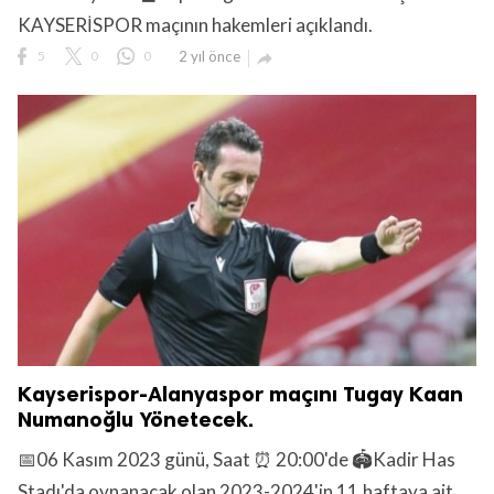
KAYSERİSPOR maçının hakemleri açıklandı.
5
0
0
2 yıl önce

Kayserispor-Alanyaspor maçını Tugay Kaan
Numanoğlu Yönetecek.
📅06 Kasım 2023 günü, Saat ⏰ 20:00'de 🏟️Kadir Has
Stadı'da oynanacak olan 2023-2024'in 11.haftaya ait