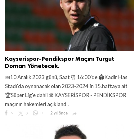
Kayserispor-Pendikspor Maçını Turgut
Doman Yönetecek.
📅10 Aralık 2023 günü, Saat ⏰ 16:00'de 🏟️Kadir Has
Stadı'da oynanacak olan 2023-2024'in 15.haftaya ait
🏆Süper Lig'e dahil ⚽ KAYSERİSPOR - PENDİKSPOR
maçının hakemleri açıklandı.
6
0
0
2 yıl önce
