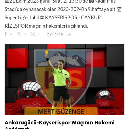
📅21 Ekim 2023 günü, Saat ⏰ 13:30'de 🏟️Kadir Has
Stadı'da oynanacak olan 2023-2024'in 9.haftaya ait 🏆
Süper Lig'e dahil ⚽ KAYSERİSPOR - ÇAYKUR
RİZESPOR maçının hakemleri açıklandı.
4
0
0
2 yıl önce

Ankaragücü-Kayserispor Maçının Hakemi