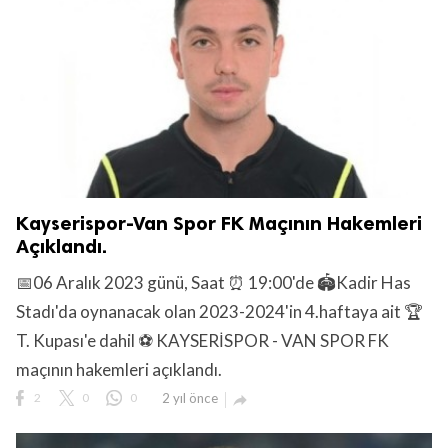
Kayserispor-Van Spor FK Maçının Hakemleri
Açıklandı.
📅06 Aralık 2023 günü, Saat ⏰ 19:00'de 🏟️Kadir Has
Stadı'da oynanacak olan 2023-2024'in 4.haftaya ait 🏆
T. Kupası'e dahil ⚽ KAYSERİSPOR - VAN SPOR FK
maçının hakemleri açıklandı.
2
0
0
2 yıl önce
