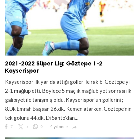
2021-2022 Süper Lig: Göztepe 1-2
Kayserispor
Kayserispor ilk yarıda attığı goller ile rakibi Göztepe'yi
2-1 mağlup etti. Böylece 5 maçlık mağlubiyet sonrası ilk
galibiyet ile tanışmış oldu. Kayserispor'un gollerini ;
8.Dk Emrah Başsan 26.dk. Kemen atarken, Göztepe'nin
tek golünü 44.dk. Di Santo'dan...
7
0
0
4 yıl önce
