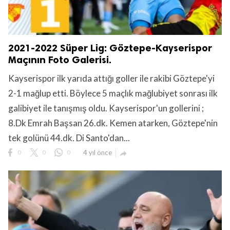
2021-2022 Süper Lig: Göztepe-Kayserispor
Maçının Foto Galerisi.
Kayserispor ilk yarıda attığı goller ile rakibi Göztepe'yi
2-1 mağlup etti. Böylece 5 maçlık mağlubiyet sonrası ilk
galibiyet ile tanışmış oldu. Kayserispor'un gollerini ;
8.Dk Emrah Başsan 26.dk. Kemen atarken, Göztepe'nin
tek golünü 44.dk. Di Santo'dan...
0
0
0
4 yıl önce
