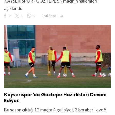
KAYSERİSPOR - GÖZTEPE SK maçının hakemleri
açıklandı.
0
1
0
4 yıl önce

Kayserispor'da Göztepe Hazırlıkları Devam
Ediyor.
Bu sezon çıktığı 12 maçta 4 galibiyet, 3 beraberlik ve 5