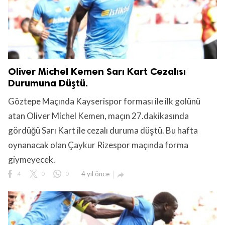
Oliver Michel Kemen Sarı Kart Cezalısı
Durumuna Düştü.
Göztepe Maçında Kayserispor forması ile ilk golünü
atan Oliver Michel Kemen, maçın 27.dakikasında
gördüğü Sarı Kart ile cezalı duruma düştü. Bu hafta
oynanacak olan Çaykur Rizespor maçında forma
giymeyecek.
4
0
0
4 yıl önce
