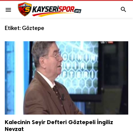

menu
Etiket:
Göztepe
Kalecinin Seyir Defteri Göztepeli İngiliz
Nevzat