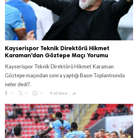
Kayserispor Teknik Direktörü Hikmet
Karaman'dan Göztepe Maçı Yorumu
Kayserispor Teknik Direktörü Hikmet Karaman
Göztepe maçından sonra yaptığı Basın Toplantısında
neler dedi?.
5
0
1
4 yıl önce
