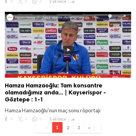
0
0
0
5 yıl önce

Hamza Hamzaoğlu: Tam konsantre
olamadığımız anda... | Kayserispor -
Göztepe : 1-1
Hamza Hamzaoğlu'nun maç sonu röportajı
0
0
0
5 yıl önce

«
1
2
3
»