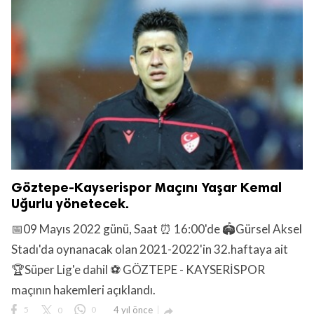
Göztepe-Kayserispor Maçını Yaşar Kemal
Uğurlu yönetecek.
📅09 Mayıs 2022 günü, Saat ⏰ 16:00'de 🏟️Gürsel Aksel
Stadı'da oynanacak olan 2021-2022'in 32.haftaya ait
🏆Süper Lig'e dahil ⚽ GÖZTEPE - KAYSERİSPOR
maçının hakemleri açıklandı.
5
0
0
4 yıl önce
