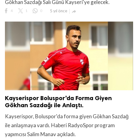
Gökhan Sazdağı Salı Günü Kayseri'ye gelecek.
4
1
0
5 yıl önce

Kayserispor Boluspor'da Forma Giyen
Gökhan Sazdağı ile Anlaştı.
Kayserispor, Boluspor'da forma giyen Gökhan Sazdağ
ile anlaşmaya vardı. Haberi RadyoSpor program
yapımcısı Salim Manav açıkladı.