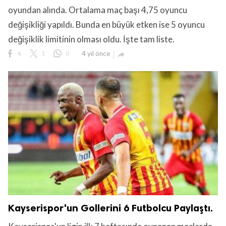
oyundan alında. Ortalama maç başı 4,75 oyuncu
değişikliği yapıldı. Bunda en büyük etken ise 5 oyuncu
değişiklik limitinin olması oldu. İşte tam liste.
4
1
0
4 yıl önce

Kayserispor'un Gollerini 6 Futbolcu Paylaştı.