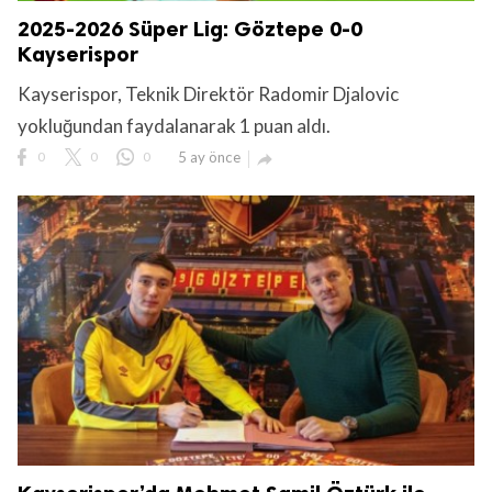
2025-2026 Süper Lig: Göztepe 0-0
Kayserispor
Kayserispor, Teknik Direktör Radomir Djalovic
yokluğundan faydalanarak 1 puan aldı.
0
0
0
5 ay önce
