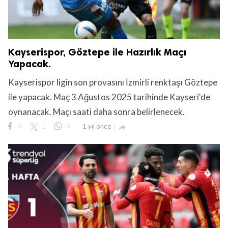
Kayserispor, Göztepe ile Hazırlık Maçı
Yapacak.
Kayserispor ligin son provasını İzmirli renktaşı Göztepe
ile yapacak. Maç 3 Ağustos 2025 tarihinde Kayseri'de
oynanacak. Maçı saati daha sonra belirlenecek.
0
1
0
1 yıl önce
