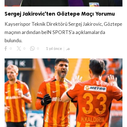
Sergej Jakirovic'ten Göztepe Maçı Yorumu
Kayserispor Teknik Direktörü Sergej Jakirovic, Göztepe
maçının ardından beIN SPORTS'a açıklamalarda
bulundu.
0
0
0
1 yıl önce
