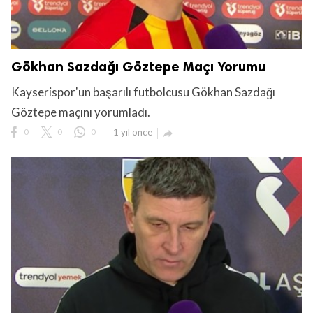
Gökhan Sazdağı Göztepe Maçı Yorumu
Kayserispor'un başarılı futbolcusu Gökhan Sazdağı
Göztepe maçını yorumladı.
0
0
0
1 yıl önce
