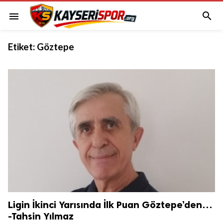

menu
Etiket:
Göztepe
Ligin İkinci Yarısında İlk Puan Göztepe’den…
-Tahsin Yılmaz