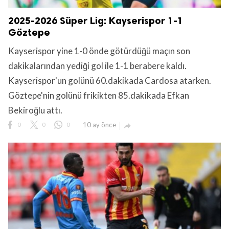
2025-2026 Süper Lig: Kayserispor 1-1
Göztepe
Kayserispor yine 1-0 önde götürdüğü maçın son
dakikalarından yediği gol ile 1-1 berabere kaldı.
Kayserispor'un golünü 60.dakikada Cardosa atarken.
Göztepe'nin golünü frikikten 85.dakikada Efkan
Bekiroğlu attı.
0
0
0
10 ay önce
