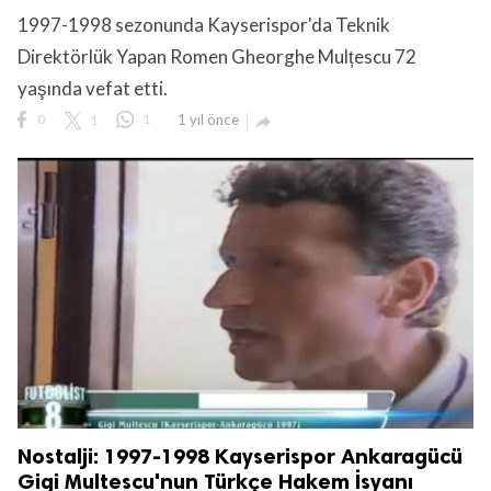
1997-1998 sezonunda Kayserispor'da Teknik
Direktörlük Yapan Romen Gheorghe Mulțescu 72
yaşında vefat etti.
0
1
1
1 yıl önce

lıdır.
Nostalji: 1997-1998 Kayserispor Ankaragücü
Gigi Multescu'nun Türkçe Hakem İsyanı