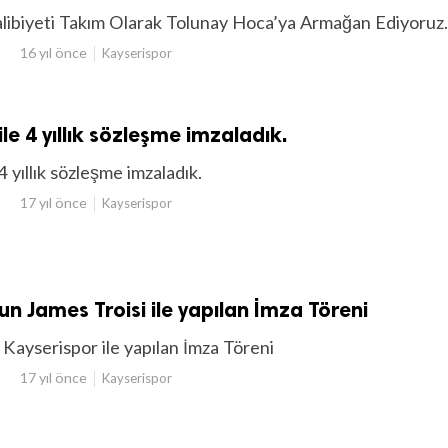
alibiyeti Takım Olarak Tolunay Hoca’ya Armağan Ediyoruz.
16 yıl önce
Kayserispor
ile 4 yıllık sözleşme imzaladık.
4 yıllık sözleşme imzaladık.
17 yıl önce
Kayserispor
n James Troisi ile yapılan İmza Töreni
 Kayserispor ile yapılan İmza Töreni
17 yıl önce
Kayserispor