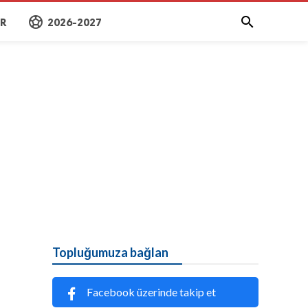
sports_soccer

AR
2026-2027
Topluğumuza bağlan
Facebook üzerinde takip et