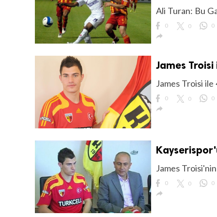
Ali Turan: Bu G
0
0
0

James Troisi 
James Troisi ile 
0
0
0

Kayserispor'u
James Troisi'nin
0
0
0
