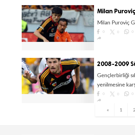
Milan Puroviç
Milan Puroviç Gi
0
0
0

2008-2009 Sü
Gençlerbirliği s
yenilmesine karş
0
0
0

«
1