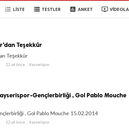
format_list_numbered
storage
poll
ondemand_video
LISTE
TESTLER
ANKET
VIDEOL
'dan Teşekkür
an Teşekkür
12 yıl önce
Kayserispor
yserispor-Gençlerbirliği , Gol Pablo Mouche
çlerbirliği , Gol Pablo Mouche 15.02.2014
12 yıl önce
Kayserispor