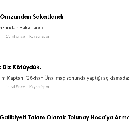
n Omzundan Sakatlandı
mzundan Sakatlandı
13 yıl önce
Kayserispor
 Biz Kötüydük.
ım Kaptanı Gökhan Ünal maç sonunda yaptığı açıklamada
14 yıl önce
Kayserispor
u Galibiyeti Takım Olarak Tolunay Hoca’ya Ar