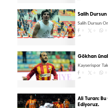
Salih Dursu
Salih Dursun O
0
0
0
lıdır.

Gökhan ünal:
Kayserispor Tak
0
0
0

Ali Turan: B
Ediyoruz.