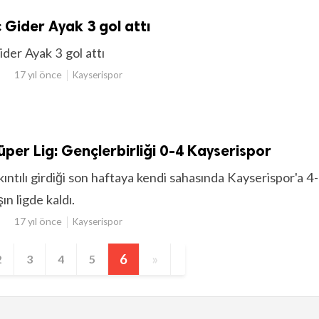
 Gider Ayak 3 gol attı
der Ayak 3 gol attı
17 yıl önce
Kayserispor
per Lig: Gençlerbirliği 0-4 Kayserispor
ıkıntılı girdiği son haftaya kendi sahasında Kayserispor'a 4
ın ligde kaldı.
17 yıl önce
Kayserispor
6
»
2
3
4
5