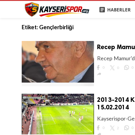
article
HABERLER
Etiket:
Gençlerbirliği
Recep Mamur
Recep Mamur'd
0
0
0

2013-2014 Ka
15.02.2014
Kayserispor-Gen
0
2
0
